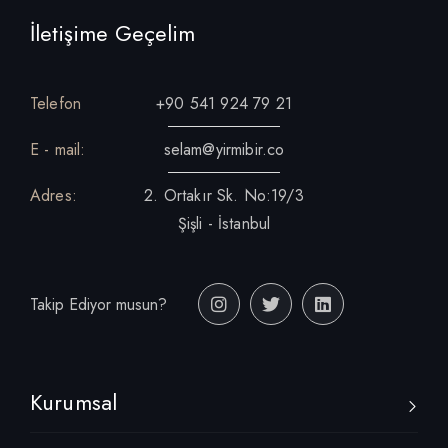
İletişime Geçelim
Telefon
+90 541 924 79 21
E - mail:
selam@yirmibir.co
Adres:
2. Ortakır Sk. No:19/3
Şişli - İstanbul
Takip Ediyor musun?
Kurumsal