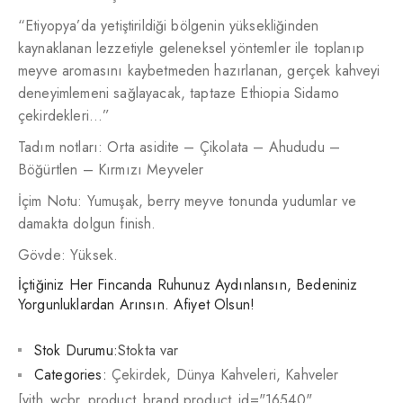
“Etiyopya’da yetiştirildiği bölgenin yüksekliğinden
kaynaklanan lezzetiyle geleneksel yöntemler ile toplanıp
meyve aromasını kaybetmeden hazırlanan, gerçek kahveyi
deneyimlemeni sağlayacak, taptaze Ethiopia Sidamo
çekirdekleri…”
Tadım notları: Orta asidite – Çikolata – Ahududu –
Böğürtlen – Kırmızı Meyveler
İçim Notu: Yumuşak, berry meyve tonunda yudumlar ve
damakta dolgun finish.
Gövde: Yüksek.
İçtiğiniz Her Fincanda Ruhunuz Aydınlansın, Bedeniniz
Yorgunluklardan Arınsın. Afiyet Olsun!
Stok Durumu:
Stokta var
Categories:
Çekirdek
,
Dünya Kahveleri
,
Kahveler
[yith_wcbr_product_brand product_id="16540"