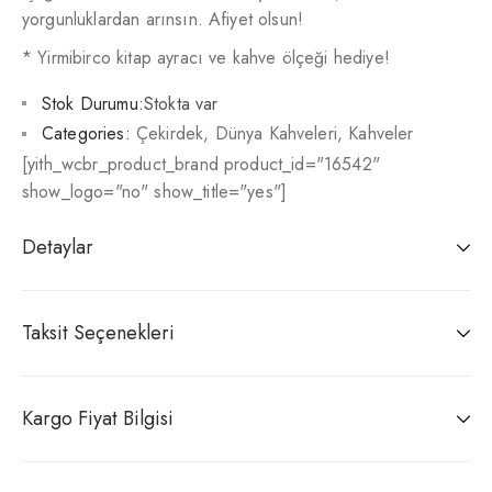
yorgunluklardan arınsın. Afiyet olsun!
* Yirmibirco kitap ayracı ve kahve ölçeği hediye!
Stok Durumu:
Stokta var
Categories:
Çekirdek
,
Dünya Kahveleri
,
Kahveler
[yith_wcbr_product_brand product_id="16542"
show_logo="no" show_title="yes"]
Detaylar
Taksit Seçenekleri
Kargo Fiyat Bilgisi