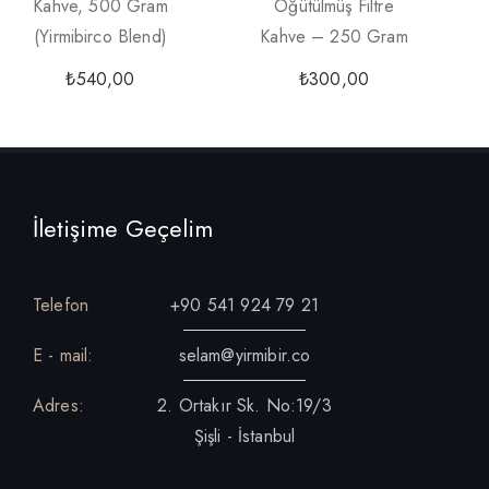
Kahve, 500 Gram
Öğütülmüş Filtre
(yirmibirco Blend)
Kahve – 250 Gram
₺
540,00
₺
300,00
İletişime Geçelim
Telefon
+90 541 924 79 21
E - mail:
selam@yirmibir.co
Adres:
2. Ortakır Sk. No:19/3
Şişli - İstanbul