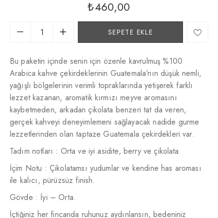
₺
460,00
SEPETE EKLE
Bu paketin içinde senin için özenle kavrulmuş %100
Arabica kahve çekirdeklerinin Guatemala’nın düşük nemli,
yağışlı bölgelerinin verimli topraklarında yetişerek farklı
lezzet kazanan, aromatik kırmızı meyve aromasını
kaybetmeden, arkadan çikolata benzeri tat da veren,
gerçek kahveyi deneyimlemeni sağlayacak nadide gurme
lezzetlerinden olan taptaze Guatemala çekirdekleri var.
Tadım notları : Orta ve iyi asidite, berry ve çikolata
İçim Notu : Çikolatamsı yudumlar ve kendine has aroması
ile kalıcı, pürüzsüz finish.
Gövde : İyi – Orta.
İçtiğiniz her fincanda ruhunuz aydınlansın, bedeniniz