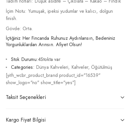
Tadım notları: Düşük asidite – Çikolata – Kakao – Fındık
İçim Notu: Yumuşak, ipeksi yudumlar ve kalıcı, dolgun
finish.
Gövde: Orta.
İçtiğiniz Her Fincanda Ruhunuz Aydınlansın, Bedeniniz
Yorgunluklardan Arınsın. Afiyet Olsun!
Stok Durumu:
4Stokta var
Categories:
Dünya Kahveleri
,
Kahveler
,
Öğütülmüş
[yith_wcbr_product_brand product_id="16539"
show_logo="no" show_title="yes"]
Taksit Seçenekleri
Kargo Fiyat Bilgisi