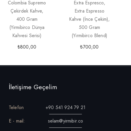
Colombia Supremo
Extra Espresco,
Çekirdek Kahve,
Extra Espresso
400 Gram
Kahve (İnce Çekim),
(Yirmibirco Dünya
500 Gram
Kahvesi Serisi)
(Yirmibirco Blend)
₺
800,00
₺
700,00
İletişime Geçelim
Telefon
+90 541 924 79 21
E - mail:
selam@yirmibir.co