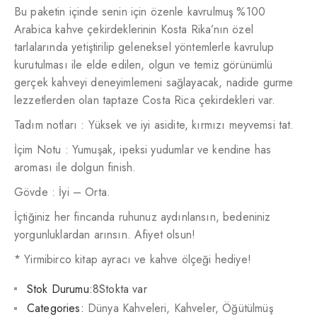
Bu paketin içinde senin için özenle kavrulmuş %100
Arabica kahve çekirdeklerinin Kosta Rika’nın özel
tarlalarında yetiştirilip geleneksel yöntemlerle kavrulup
kurutulması ile elde edilen, olgun ve temiz görünümlü
gerçek kahveyi deneyimlemeni sağlayacak, nadide gurme
lezzetlerden olan taptaze Costa Rica çekirdekleri var.
Tadım notları : Yüksek ve iyi asidite, kırmızı meyvemsi tat.
İçim Notu : Yumuşak, ipeksi yudumlar ve kendine has
aroması ile dolgun finish.
Gövde : İyi – Orta.
İçtiğiniz her fincanda ruhunuz aydınlansın, bedeniniz
yorgunluklardan arınsın. Afiyet olsun!
* Yirmibirco kitap ayracı ve kahve ölçeği hediye!
Stok Durumu:
8Stokta var
Categories:
Dünya Kahveleri
,
Kahveler
,
Öğütülmüş