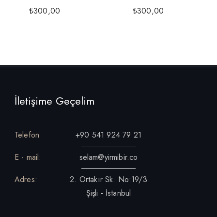
₺
300,00
₺
300,00
İletişime Geçelim
Telefon
+90 541 924 79 21
E - mail:
selam@yirmibir.co
Adres:
2. Ortakır Sk. No:19/3
Şişli - İstanbul