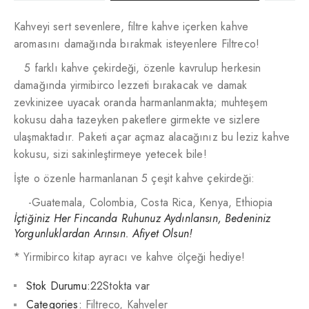
Kahveyi sert sevenlere, filtre kahve içerken kahve
aromasını damağında bırakmak isteyenlere Filtreco!
5 farklı kahve çekirdeği, özenle kavrulup herkesin
damağında yirmibirco lezzeti bırakacak ve damak
zevkinizee uyacak oranda harmanlanmakta; muhteşem
kokusu daha tazeyken paketlere girmekte ve sizlere
ulaşmaktadır. Paketi açar açmaz alacağınız bu leziz kahve
kokusu, sizi sakinleştirmeye yetecek bile!
İşte o özenle harmanlanan 5 çeşit kahve çekirdeği:
-Guatemala, Colombia, Costa Rica, Kenya, Ethiopia
İçtiğiniz Her Fincanda Ruhunuz Aydınlansın, Bedeniniz
Yorgunluklardan Arınsın. Afiyet Olsun!
* Yirmibirco kitap ayracı ve kahve ölçeği hediye!
Stok Durumu:
22Stokta var
Categories:
Filtreco
,
Kahveler