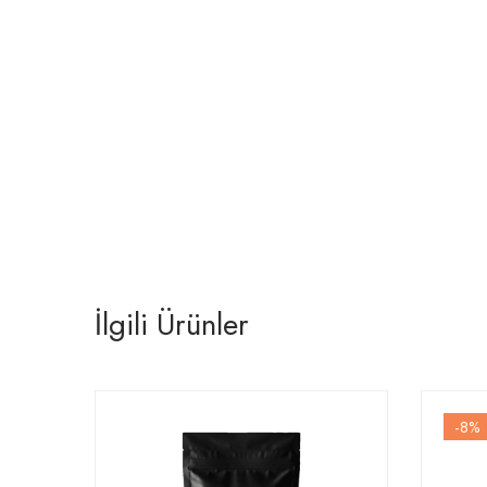
İlgili Ürünler
-8
%