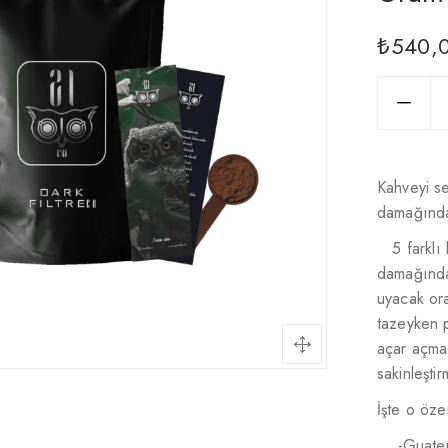
₺
540,
Kahveyi se
damağında 
5 farklı
damağında
uyacak or
tazeyken p
açar açmaz
sakinleşti
İşte o öze
-Guate