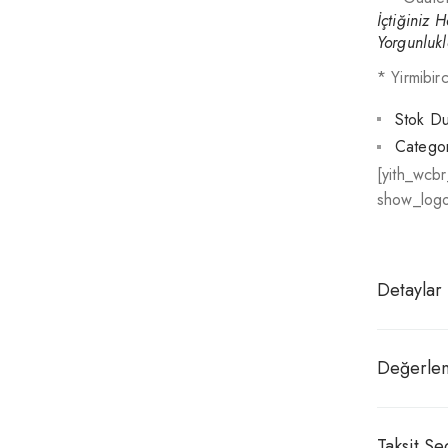
İçtiğiniz 
Yorgunlukl
* Yirmibir
Stok D
Categor
[yith_wcb
show_logo
Detaylar
Değerlen
Taksit Se