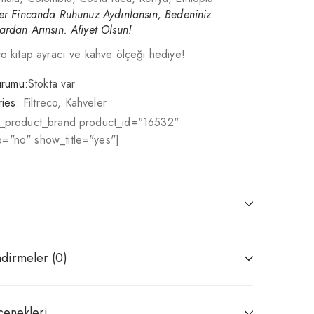
Her Fincanda Ruhunuz Aydınlansın, Bedeniniz
ardan Arınsın. Afiyet Olsun!
co kitap ayracı ve kahve ölçeği hediye!
urumu:
Stokta var
ies:
Filtreco
,
Kahveler
r_product_brand product_id="16532"
="no" show_title="yes"]
dirmeler (0)
çenekleri