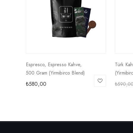
Espresco, Espresso Kahve,
Türk Ka
500 Gram (yirmibirco Blend)
(yirmibir
₺
580,00
₺
590,0