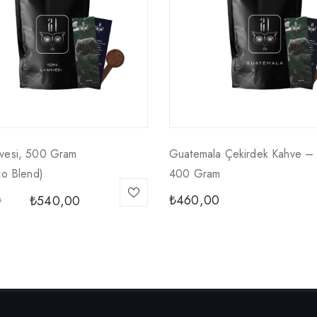
hvesi, 500 Gram
Guatemala Çekirdek Kahve –
co Blend)
400 Gram
₺
460,00
₺
540,00
0