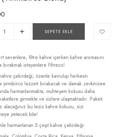
00
SEPETE EKLE
rt sevenlere, filtre kahve içerken kahve aromasını
bırakmak isteyenlere Filtreco!
 kahve çekirdeği, özenle kavrulup herkesin
 yirmibirco lezzeti bırakacak ve damak zevkinizee
anda harmanlanmakta; muhteşem kokusu daha
aketlere girmekte ve sizlere ulaşmaktadır. Paketi
 alacağınız bu leziz kahve kokusu, sizi
rmeye yetecek bile!
nle harmanlanan 5 çeşit kahve çekirdeği:
mala, Colombia, Costa Rica, Kenya, Ethiopia