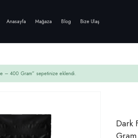
Anasayfa
Mağaza
Blog
Bize Ulaş
e – 400 Gram” sepetinize eklendi.
Dark F
Gram 