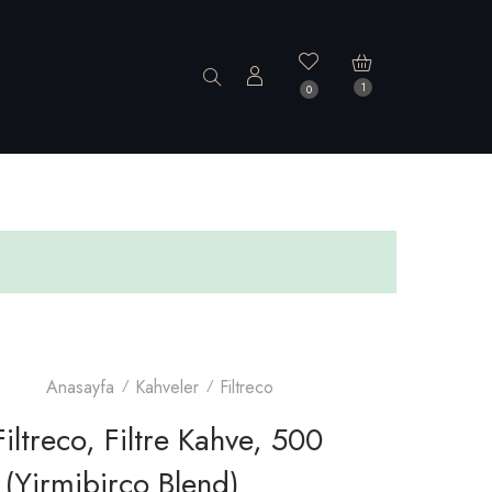
1
0
Anasayfa
Kahveler
Filtreco
iltreco, Filtre Kahve, 500
(yirmibirco Blend)