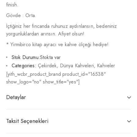
finish.
Gövde : Orta.
İçtiğiniz her fincanda ruhunuz aydınlansın, bedeniniz
yorgunluklardan arınsın. Afiyet olsun!
* Yirmibirco kitap ayracı ve kahve ölçeği hediye!
Stok Durumu:
Stokta var
Categories:
Çekirdek
,
Dünya Kahveleri
,
Kahveler
[yith_wcbr_product_brand product_id="16538"
show_logo="no" show_title="yes"]
Detaylar
Taksit Seçenekleri