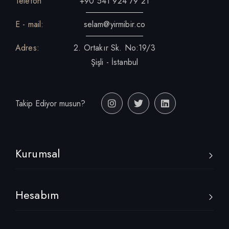
Telefon
+90 541 924 79 21
E - mail:
selam@yirmibir.co
Adres:
2. Ortakır Sk. No:19/3
Şişli - İstanbul
Takip Ediyor musun?
Kurumsal
Hesabım