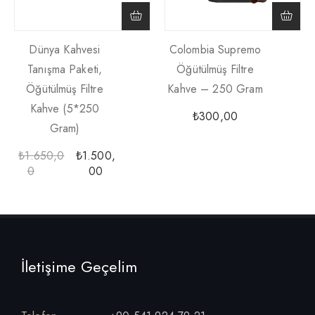
Dünya Kahvesi
Colombia Supremo
Tanışma Paketi,
Öğütülmüş Filtre
Öğütülmüş Filtre
Kahve – 250 Gram
Kahve (5*250
₺
300,00
Gram)
₺
1.650,0
₺
1.500,
0
00
İletişime Geçelim