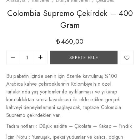
Anasayfa
Kahveler
Dünya Kahveleri
Çekirdek
Colombia Supremo Çekirdek – 400
Gram
₺
460,00
SEPETE EKLE
Bu paketin içinde senin için özenle kavrulmuş %100
Arabica kahve çekirdeklerinin Kolombiya’nın özel
tarlalarında yaş yöntemler ile ayıklanması ve yıkanıp
kurutulduktan sonra kavrulması ile elde edilen gerçek
kahveyi deneyimlemeni sağlayacak, taptaze Colombia
Supremo çekirdekleri var.
Tadım notları : Düşük asidite – Çikolata – Kakao – Fındık
İçim Notu : Yumuşak, ipeksi yudumlar ve kalıcı, dolgun