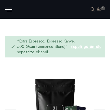
1
“Extra Espresco, Espresso Kahve,
500 Gram (yirmibirco Blend)”
Sepeti görüntüle
sepetinize eklendi.