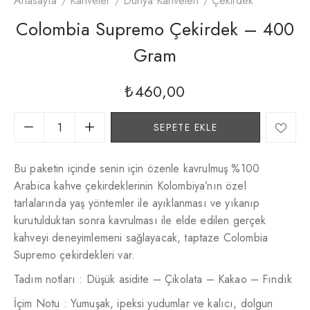
Anasayfa
Kahveler
Dünya Kahveleri
Çekirdek
Colombia Supremo Çekirdek – 400
Gram
₺
460,00
SEPETE EKLE
Bu paketin içinde senin için özenle kavrulmuş %100
Arabica kahve çekirdeklerinin Kolombiya’nın özel
tarlalarında yaş yöntemler ile ayıklanması ve yıkanıp
kurutulduktan sonra kavrulması ile elde edilen gerçek
kahveyi deneyimlemeni sağlayacak, taptaze Colombia
Supremo çekirdekleri var.
Tadım notları : Düşük asidite – Çikolata – Kakao – Fındık
İçim Notu : Yumuşak, ipeksi yudumlar ve kalıcı, dolgun