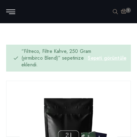
1
“Filtreco, Filtre Kahve, 250 Gram
(yirmibirco Blend)” sepetinize
Sepeti görüntüle
eklendi.