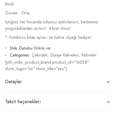
finish.
Gövde : Orta.
İçtiğiniz her fincanda ruhunuz aydınlansın, bedeniniz
yorgunluklardan arınsın. Afiyet olsun!
* Yirmibirco kitap ayracı ve kahve ölçeği hediye!
Stok Durumu:
Stokta var
Categories:
Çekirdek
,
Dünya Kahveleri
,
Kahveler
[yith_wcbr_product_brand product_id="16538"
show_logo="no" show_title="yes"]
Detaylar
Taksit Seçenekleri