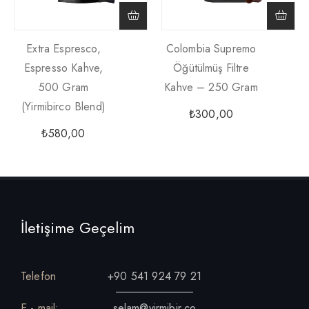
Extra Espresco,
Colombia Supremo
Espresso Kahve,
Öğütülmüş Filtre
500 Gram
Kahve – 250 Gram
(yirmibirco Blend)
₺
300,00
₺
580,00
İletişime Geçelim
Telefon
+90 541 924 79 21
E - mail:
selam@yirmibir.co