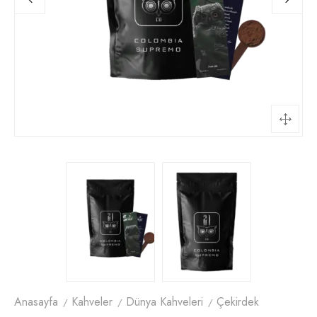
Anasayfa
Kahveler
Dünya Kahveleri
Çekirdek