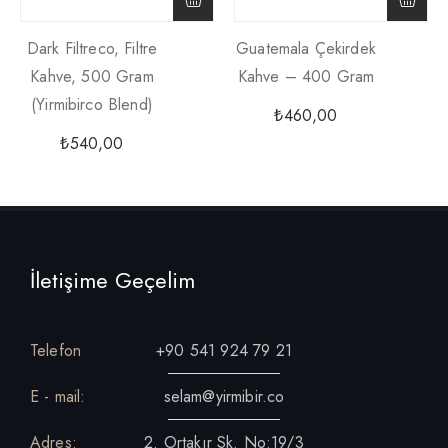
Dark Filtreco, Filtre
Guatemala Çekirdek
Kahve, 500 Gram
Kahve – 400 Gram
(yirmibirco Blend)
₺
460,00
₺
540,00
İletişime Geçelim
Telefon
+90 541 924 79 21
E - mail:
selam@yirmibir.co
Adres:
2. Ortakır Sk. No:19/3