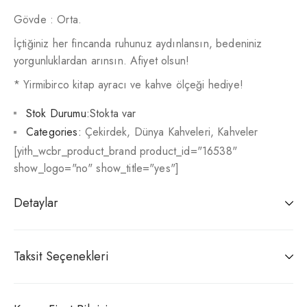
Gövde : Orta.
İçtiğiniz her fincanda ruhunuz aydınlansın, bedeniniz
yorgunluklardan arınsın. Afiyet olsun!
* Yirmibirco kitap ayracı ve kahve ölçeği hediye!
Stok Durumu:
Stokta var
Categories:
Çekirdek
,
Dünya Kahveleri
,
Kahveler
[yith_wcbr_product_brand product_id="16538"
show_logo="no" show_title="yes"]
Detaylar
Taksit Seçenekleri