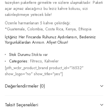
tazeyken paketlere girmekte ve sizlere ulaşmaktadır. Paketi
açar açmaz alacağınız bu leziz kahve kokusu, sizi
sakinleştirmeye yetecek bile!
Özenle harmanlanan 5 kahve çekirdeği:
*Guatemala, Colombia, Costa Rica, Kenya, Ethiopia
İçtiğiniz Her Fincanda Ruhunuz Aydınlansın, Bedeniniz
Yorgunluklardan Arınsın. Afiyet Olsun!
Stok Durumu:
Stokta var
Categories:
Filtreco
,
Kahveler
[yith_wcbr_product_brand product_id="16532"
show_logo="no" show_title="yes"]
Değerlendirmeler (0)
Taksit Seçenekleri