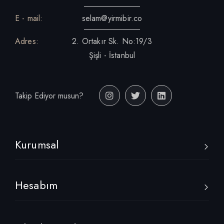
E - mail:
selam@yirmibir.co
Adres:
2. Ortakır Sk. No:19/3
Şişli - İstanbul
Takip Ediyor musun?
Kurumsal
Hesabım