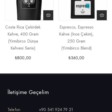
Costa Rica Çekirdek
Espresco, Espresso
Kahve, 400 Gram
Kahve (İnce Çekim),
(Yirmibirco Dünya
250 Gram
Kahvesi Serisi)
(Yirmibirco Blend)
₺
800,00
₺
360,00
İletişime Geçelim
Telefon
+90 541 924 79 21