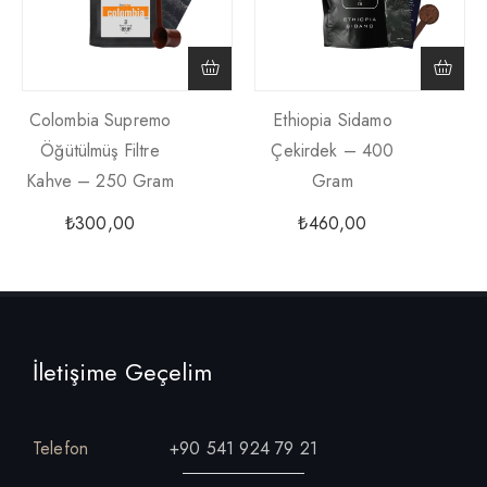
Colombia Supremo
Ethiopia Sidamo
Öğütülmüş Filtre
Çekirdek – 400
Kahve – 250 Gram
Gram
₺
300,00
₺
460,00
İletişime Geçelim
Telefon
+90 541 924 79 21