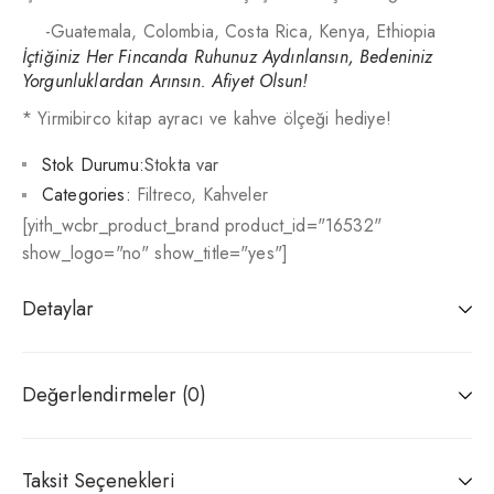
-Guatemala, Colombia, Costa Rica, Kenya, Ethiopia
İçtiğiniz Her Fincanda Ruhunuz Aydınlansın, Bedeniniz
Yorgunluklardan Arınsın. Afiyet Olsun!
* Yirmibirco kitap ayracı ve kahve ölçeği hediye!
Stok Durumu:
Stokta var
Categories:
Filtreco
,
Kahveler
[yith_wcbr_product_brand product_id="16532"
show_logo="no" show_title="yes"]
Detaylar
Değerlendirmeler (0)
Taksit Seçenekleri