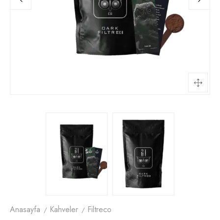
Anasayfa
Kahveler
Filtreco