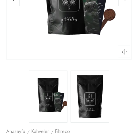
Anasayfa
Kahveler
Filtreco