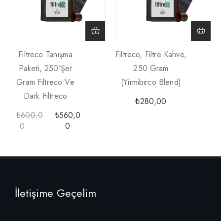
Filtreco Tanışma
Filtreco, Filtre Kahve,
Paketi, 250’şer
250 Gram
Gram Filtreco Ve
(yirmibirco Blend)
Dark Filtreco
₺
280,00
₺
600,0
₺
560,0
0
0
İletişime Geçelim