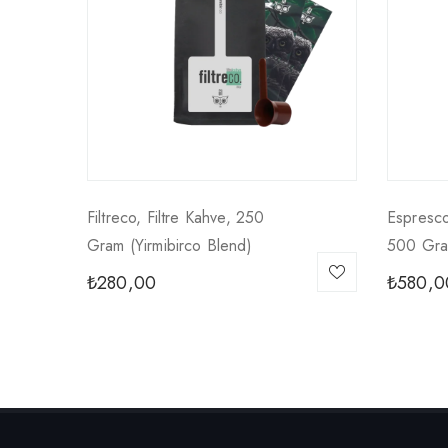
Filtreco, Filtre Kahve, 250
Espresco
Gram (yirmibirco Blend)
500 Gram
₺
280,00
₺
580,0