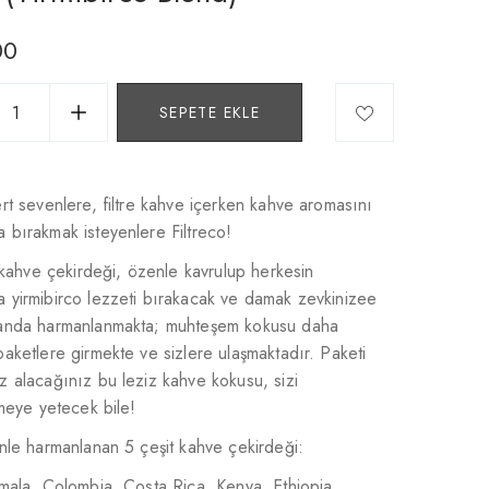
00
SEPETE EKLE
rt sevenlere, filtre kahve içerken kahve aromasını
bırakmak isteyenlere Filtreco!
 kahve çekirdeği, özenle kavrulup herkesin
 yirmibirco lezzeti bırakacak ve damak zevkinizee
anda harmanlanmakta; muhteşem kokusu daha
aketlere girmekte ve sizlere ulaşmaktadır. Paketi
 alacağınız bu leziz kahve kokusu, sizi
rmeye yetecek bile!
nle harmanlanan 5 çeşit kahve çekirdeği:
mala, Colombia, Costa Rica, Kenya, Ethiopia