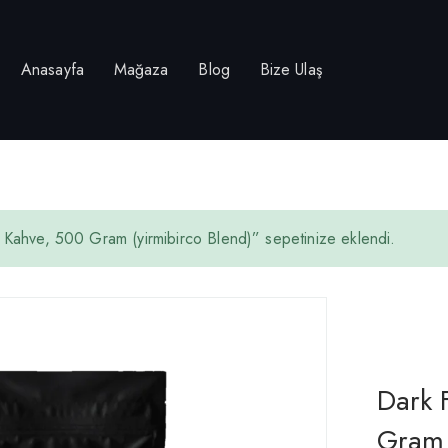
Anasayfa
Mağaza
Blog
Bize Ulaş
 Kahve, 500 Gram (yirmibirco Blend)” sepetinize eklendi.
Dark F
Gram 