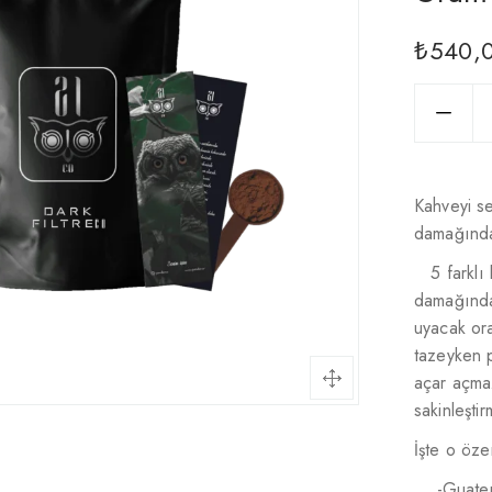
₺
540,
Kahveyi se
damağında 
5 farklı
damağında
uyacak or
tazeyken p
açar açmaz
sakinleşti
İşte o öze
-Guate