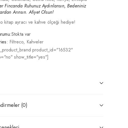
Her Fincanda Ruhunuz Aydınlansın, Bedeniniz
ardan Arınsın. Afiyet Olsun!
co kitap ayracı ve kahve ölçeği hediye!
urumu:
Stokta var
ies:
Filtreco
,
Kahveler
r_product_brand product_id="16532"
="no" show_title="yes"]
dirmeler (0)
çenekleri