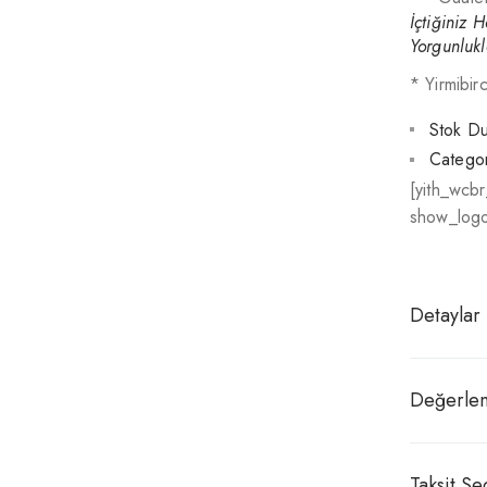
İçtiğiniz 
Yorgunlukl
* Yirmibir
Stok D
Categor
[yith_wcb
show_logo
Detaylar
Değerlen
Taksit Se