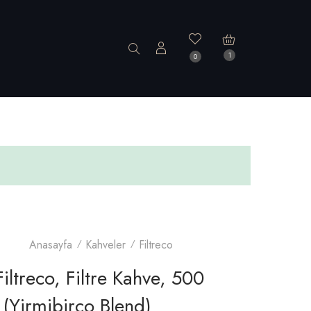
1
0
Anasayfa
Kahveler
Filtreco
iltreco, Filtre Kahve, 500
(yirmibirco Blend)