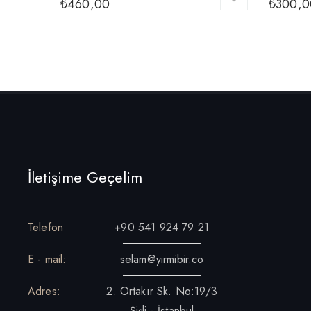
₺
460,00
₺
300,0
İletişime Geçelim
Telefon
+90 541 924 79 21
E - mail:
selam@yirmibir.co
Adres:
2. Ortakır Sk. No:19/3
Şişli - İstanbul