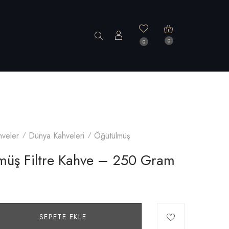
0
0
hveler
Dünya Kahveleri
Öğütülmüş
müş Filtre Kahve – 250 Gram
SEPETE EKLE