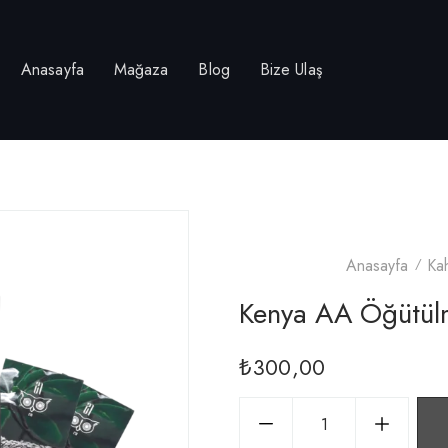
Anasayfa
Mağaza
Blog
Bize Ulaş
Anasayfa
Ka
Kenya AA Öğütül
₺
300,00