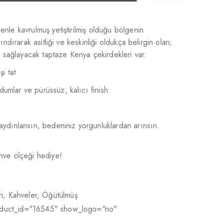
enle kavrulmuş yetiştirilmiş olduğu bölgenin
rındırarak asitliği ve keskinliği oldukça belirgin olan;
sağlayacak taptaze Kenya çekirdekleri var.
şi tat
umlar ve pürüssüz, kalıcı finish.
 aydınlansın, bedeniniz yorgunluklardan arınsın.
ahve ölçeği hediye!
i
,
Kahveler
,
Öğütülmüş
oduct_id="16545" show_logo="no"