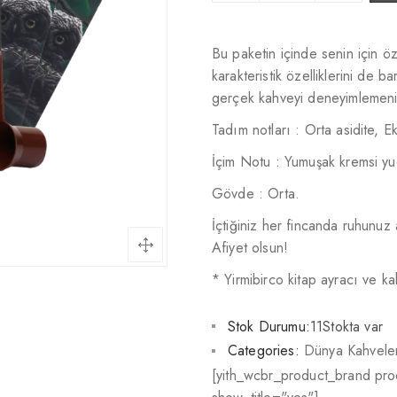
Bu paketin içinde senin için öz
karakteristik özelliklerini de ba
gerçek kahveyi deneyimlemeni 
Tadım notları : Orta asidite, Ek
İçim Notu : Yumuşak kremsi yud
Gövde : Orta.
İçtiğiniz her fincanda ruhunuz
Afiyet olsun!
* Yirmibirco kitap ayracı ve k
Stok Durumu:
11Stokta var
Categories:
Dünya Kahveler
[yith_wcbr_product_brand pr