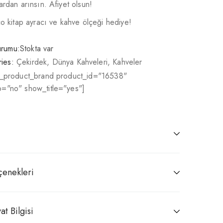
ardan arınsın. Afiyet olsun!
co kitap ayracı ve kahve ölçeği hediye!
urumu:
Stokta var
ies:
Çekirdek
,
Dünya Kahveleri
,
Kahveler
r_product_brand product_id="16538"
="no" show_title="yes"]
çenekleri
at Bilgisi