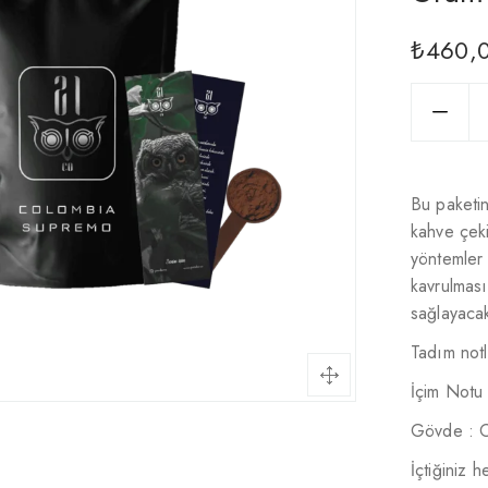
₺
460,
Bu paketi
kahve çeki
yöntemler 
kavrulması
sağlayaca
Tadım notl
İçim Notu 
Gövde : O
İçtiğiniz 