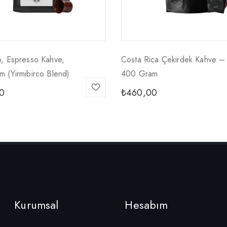
, Espresso Kahve,
Costa Rica Çekirdek Kahve –
 (yirmibirco Blend)
400 Gram
0
₺
460,00
Kurumsal
Hesabım