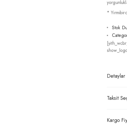
yorgunlukl
* Yirmibir
Stok D
Categor
[yith_wcb
show_logo
Detaylar
Taksit Se
Kargo Fiy