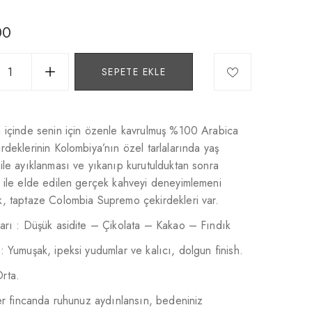
00
SEPETE EKLE
n içinde senin için özenle kavrulmuş %100 Arabica
rdeklerinin Kolombiya’nın özel tarlalarında yaş
ile ayıklanması ve yıkanıp kurutulduktan sonra
 ile elde edilen gerçek kahveyi deneyimlemeni
k, taptaze Colombia Supremo çekirdekleri var.
arı : Düşük asidite – Çikolata – Kakao – Fındık
: Yumuşak, ipeksi yudumlar ve kalıcı, dolgun finish.
rta.
her fincanda ruhunuz aydınlansın, bedeniniz