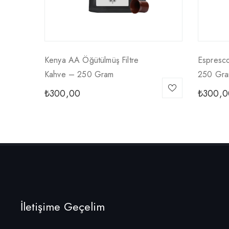
Kenya AA Öğütülmüş Filtre
Espresco
Kahve – 250 Gram
250 Gram
₺
300,00
₺
300,0
İletişime Geçelim