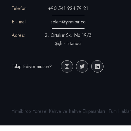
Telefon
+90 541 924 79 21
E - mail:
selam@yirmibir.co
Adres:
2. Ortakır Sk. No:19/3
Şişli - İstanbul
Takip Ediyor musun?
Yirmibirco Yöresel Kahve ve Kahve Ekipmanları. Tüm Hakları