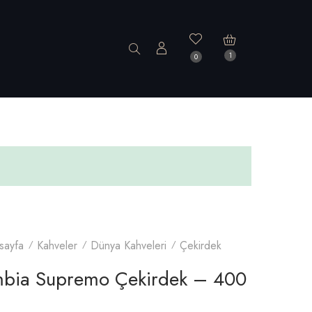
1
0
sayfa
Kahveler
Dünya Kahveleri
Çekirdek
bia Supremo Çekirdek – 400