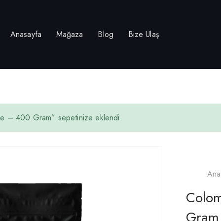
Anasayfa
Mağaza
Blog
Bize Ulaş
e – 400 Gram” sepetinize eklendi.
Ana
Colom
Gram