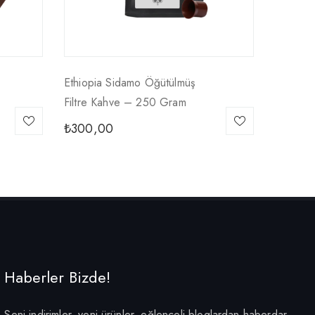
Ethiopia Sidamo Öğütülmüş
Filtre Kahve – 250 Gram
₺
300,00
Haberler Bizde!
Seni indirimler, yeni ürünler, eğlenceli bloglardan haberdar