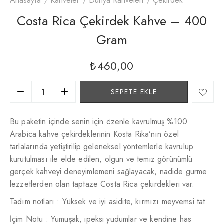
Anasayfa
Kahveler
Dünya Kahveleri
Çekirdek
Costa Rica Çekirdek Kahve – 400
Gram
₺
460,00
SEPETE EKLE
Bu paketin içinde senin için özenle kavrulmuş %100
Arabica kahve çekirdeklerinin Kosta Rika’nın özel
tarlalarında yetiştirilip geleneksel yöntemlerle kavrulup
kurutulması ile elde edilen, olgun ve temiz görünümlü
gerçek kahveyi deneyimlemeni sağlayacak, nadide gurme
lezzetlerden olan taptaze Costa Rica çekirdekleri var.
Tadım notları : Yüksek ve iyi asidite, kırmızı meyvemsi tat.
İçim Notu : Yumuşak, ipeksi yudumlar ve kendine has