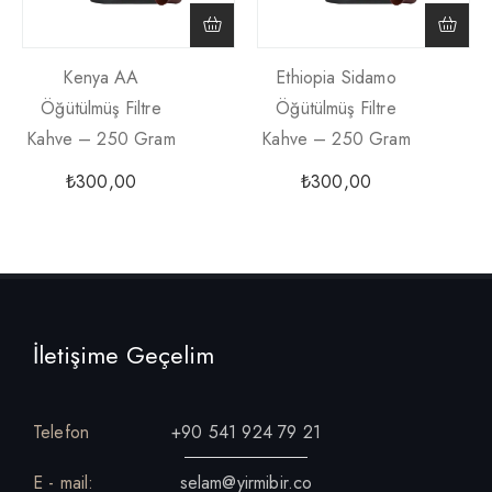
Kenya AA
Ethiopia Sidamo
Öğütülmüş Filtre
Öğütülmüş Filtre
Kahve – 250 Gram
Kahve – 250 Gram
₺
300,00
₺
300,00
İletişime Geçelim
Telefon
+90 541 924 79 21
E - mail:
selam@yirmibir.co