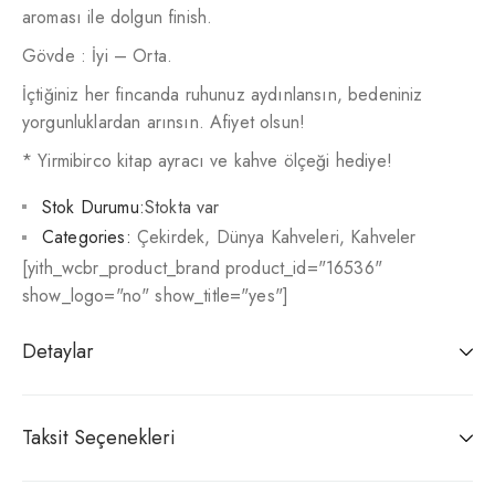
aroması ile dolgun finish.
Gövde : İyi – Orta.
İçtiğiniz her fincanda ruhunuz aydınlansın, bedeniniz
yorgunluklardan arınsın. Afiyet olsun!
* Yirmibirco kitap ayracı ve kahve ölçeği hediye!
Stok Durumu:
Stokta var
Categories:
Çekirdek
,
Dünya Kahveleri
,
Kahveler
[yith_wcbr_product_brand product_id="16536"
show_logo="no" show_title="yes"]
Detaylar
Taksit Seçenekleri