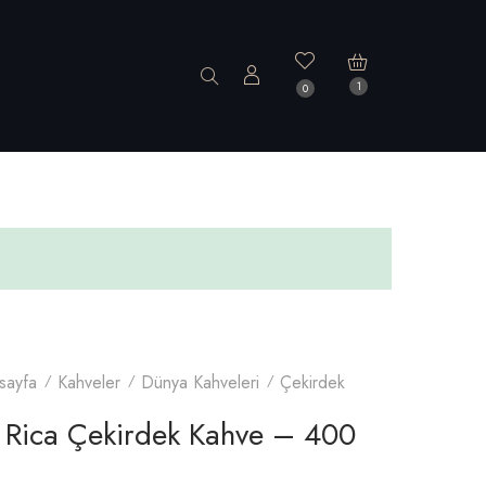
1
0
sayfa
Kahveler
Dünya Kahveleri
Çekirdek
 Rica Çekirdek Kahve – 400