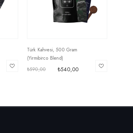
Türk Kahvesi, 500 Gram
(yirmibirco Blend)
₺
540,00
₺
590,00