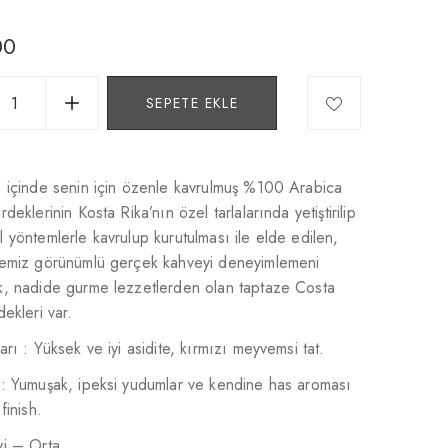
00
SEPETE EKLE
n içinde senin için özenle kavrulmuş %100 Arabica
deklerinin Kosta Rika’nın özel tarlalarında yetiştirilip
 yöntemlerle kavrulup kurutulması ile elde edilen,
temiz görünümlü gerçek kahveyi deneyimlemeni
k, nadide gurme lezzetlerden olan taptaze Costa
dekleri var.
arı : Yüksek ve iyi asidite, kırmızı meyvemsi tat.
 : Yumuşak, ipeksi yudumlar ve kendine has aroması
finish.
yi – Orta.