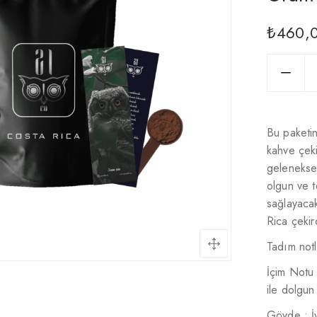
₺
460,
Bu paketi
kahve çekir
geleneksel
olgun ve 
sağlayaca
Rica çekir
Tadım notl
İçim Notu
ile dolgun 
Gövde : İ