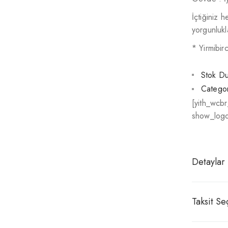
İçtiğiniz 
yorgunlukl
* Yirmibir
Stok D
Categor
[yith_wcb
show_logo
Detaylar
Taksit Se