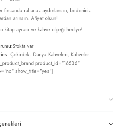
her fincanda ruhunuz aydınlansın, bedeniniz
ardan arınsın. Afiyet olsun!
co kitap ayracı ve kahve ölçeği hediye!
urumu:
Stokta var
ies:
Çekirdek
,
Dünya Kahveleri
,
Kahveler
r_product_brand product_id="16536"
="no" show_title="yes"]
çenekleri