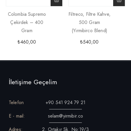
Colombia Supremo
Filtreco, Filtre Kahve,
Çekirdek – 400
500 Gram
Gram
(yirmibirco Blend)
₺
460,00
₺
540,00
İletişime Geçelim
Telefon
+90 541 924 79 21
E - mail:
selam@yirmibir.co
Adres:
2. Ortakır Sk. No:19/3