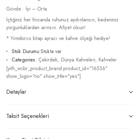
Gövde : İyi – Orta.
İçtiğiniz her fincanda ruhunuz aydınlansın, bedeniniz
yorgunluklardan arınsın. Afiyet olsun!
* Yirmibirco kitap ayracı ve kahve ölçeği hediye!
Stok Durumu:
Stokta var
Categories:
Çekirdek
,
Dünya Kahveleri
,
Kahveler
[yith_wcbr_product_brand product_id="16536"
show_logo="no" show_title="yes"]
Detaylar
Taksit Seçenekleri