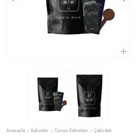
Anasayfa
Kahveler
Dünya Kahveleri
Çekirdek