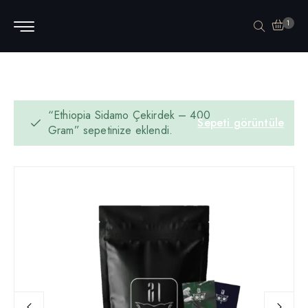
1
“Ethiopia Sidamo Çekirdek – 400
Sepeti görüntüle
Gram” sepetinize eklendi.