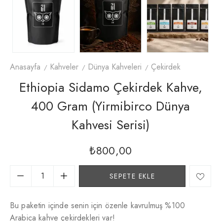
Anasayfa
Kahveler
Dünya Kahveleri
Çekirdek
Ethiopia Sidamo Çekirdek Kahve,
400 Gram (Yirmibirco Dünya
Kahvesi Serisi)
₺
800,00
SEPETE EKLE
Bu paketin içinde senin için özenle kavrulmuş %100
Arabica kahve çekirdekleri var!