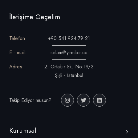
İletişime Geçelim
Telefon
+90 541 924 79 21
E - mail:
selam@yirmibir.co
Adres:
2. Ortakır Sk. No:19/3
Şişli - İstanbul
Takip Ediyor musun?
Kurumsal