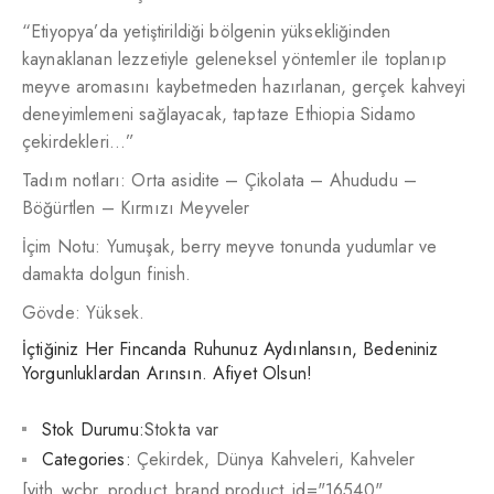
“Etiyopya’da yetiştirildiği bölgenin yüksekliğinden
kaynaklanan lezzetiyle geleneksel yöntemler ile toplanıp
meyve aromasını kaybetmeden hazırlanan, gerçek kahveyi
deneyimlemeni sağlayacak, taptaze Ethiopia Sidamo
çekirdekleri…”
Tadım notları: Orta asidite – Çikolata – Ahududu –
Böğürtlen – Kırmızı Meyveler
İçim Notu: Yumuşak, berry meyve tonunda yudumlar ve
damakta dolgun finish.
Gövde: Yüksek.
İçtiğiniz Her Fincanda Ruhunuz Aydınlansın, Bedeniniz
Yorgunluklardan Arınsın. Afiyet Olsun!
Stok Durumu:
Stokta var
Categories:
Çekirdek
,
Dünya Kahveleri
,
Kahveler
[yith_wcbr_product_brand product_id="16540"