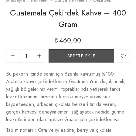
Anasayfa
Kahveler
Dünya Kahveleri
Çekirdek
Guatemala Çekirdek Kahve – 400
Gram
₺
460,00
SEPETE EKLE
Bu paketin içinde senin için özenle kavrulmuş %100
Arabica kahve çekirdeklerinin Guatemala’nın düşük nemli,
yağışlı bölgelerinin verimli topraklarında yetişerek farklı
lezzet kazanan, aromatik kırmızı meyve aromasını
kaybetmeden, arkadan çikolata benzeri tat da veren,
gerçek kahveyi deneyimlemeni sağlayacak nadide gurme
lezzetlerinden olan taptaze Guatemala çekirdekleri var.
Tadım notları : Orta ve iyi asidite, berry ve çikolata