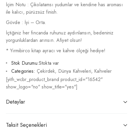
İçim Notu : Çikolatamsı yudumlar ve kendine has aroması
ile kalıcı, pürüzsüz finish.
Gövde : İyi – Orta.
İçtiğiniz her fincanda ruhunuz aydınlansın, bedeniniz
yorgunluklardan arınsın. Afiyet olsun!
* Yirmibirco kitap ayracı ve kahve ölçeği hediye!
Stok Durumu:
Stokta var
Categories:
Çekirdek
,
Dünya Kahveleri
,
Kahveler
[yith_wcbr_product_brand product_id="16542"
show_logo="no" show_title="yes"]
Detaylar
Taksit Seçenekleri