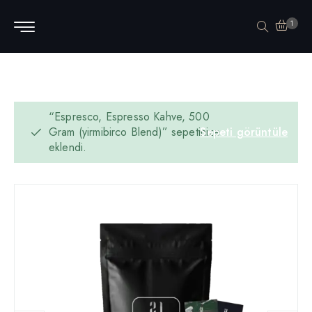
1
“Espresco, Espresso Kahve, 500
Gram (yirmibirco Blend)” sepetinize
Sepeti görüntüle
eklendi.