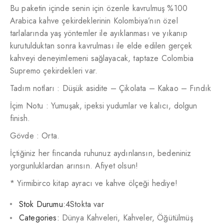
Bu paketin içinde senin için özenle kavrulmuş %100
Arabica kahve çekirdeklerinin Kolombiya’nın özel
tarlalarında yaş yöntemler ile ayıklanması ve yıkanıp
kurutulduktan sonra kavrulması ile elde edilen gerçek
kahveyi deneyimlemeni sağlayacak, taptaze Colombia
Supremo çekirdekleri var.
Tadım notları : Düşük asidite – Çikolata – Kakao – Fındık
İçim Notu : Yumuşak, ipeksi yudumlar ve kalıcı, dolgun
finish.
Gövde : Orta.
İçtiğiniz her fincanda ruhunuz aydınlansın, bedeniniz
yorgunluklardan arınsın. Afiyet olsun!
* Yirmibirco kitap ayracı ve kahve ölçeği hediye!
Stok Durumu:
4Stokta var
Categories:
Dünya Kahveleri
,
Kahveler
,
Öğütülmüş