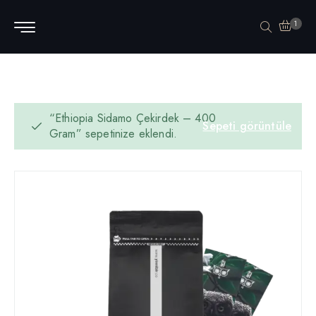
1
“Ethiopia Sidamo Çekirdek – 400
Sepeti görüntüle
Gram” sepetinize eklendi.