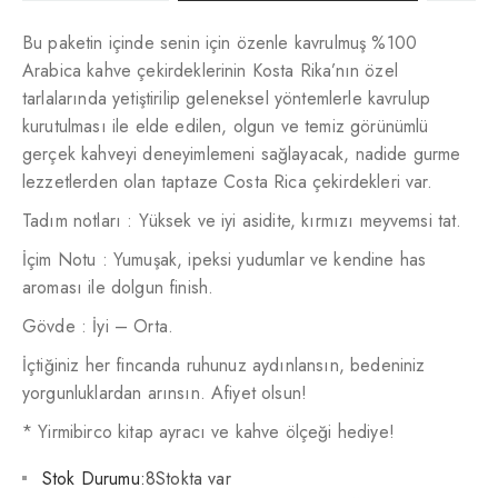
Bu paketin içinde senin için özenle kavrulmuş %100
Arabica kahve çekirdeklerinin Kosta Rika’nın özel
tarlalarında yetiştirilip geleneksel yöntemlerle kavrulup
kurutulması ile elde edilen, olgun ve temiz görünümlü
gerçek kahveyi deneyimlemeni sağlayacak, nadide gurme
lezzetlerden olan taptaze Costa Rica çekirdekleri var.
Tadım notları : Yüksek ve iyi asidite, kırmızı meyvemsi tat.
İçim Notu : Yumuşak, ipeksi yudumlar ve kendine has
aroması ile dolgun finish.
Gövde : İyi – Orta.
İçtiğiniz her fincanda ruhunuz aydınlansın, bedeniniz
yorgunluklardan arınsın. Afiyet olsun!
* Yirmibirco kitap ayracı ve kahve ölçeği hediye!
Stok Durumu:
8Stokta var