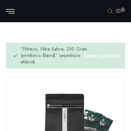
1
“Filtreco, Filtre Kahve, 250 Gram
(yirmibirco Blend)” sepetinize
Sepeti görüntüle
eklendi.