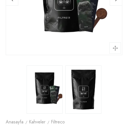
Anasayfa
Kahveler
Filtreco