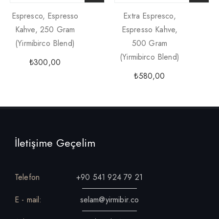
Espresco, Espresso
Extra Espresco,
Kahve, 250 Gram
Espresso Kahve,
(yirmibirco Blend)
500 Gram
(yirmibirco Blend)
₺
300,00
₺
580,00
İletişime Geçelim
Telefon
+90 541 924 79 21
E - mail:
selam@yirmibir.co