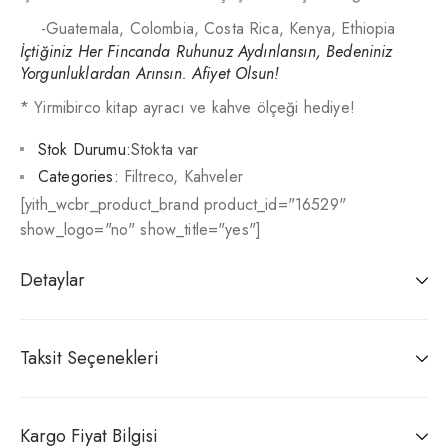
-Guatemala, Colombia, Costa Rica, Kenya, Ethiopia
İçtiğiniz Her Fincanda Ruhunuz Aydınlansın, Bedeniniz
Yorgunluklardan Arınsın. Afiyet Olsun!
* Yirmibirco kitap ayracı ve kahve ölçeği hediye!
Stok Durumu:
Stokta var
Categories:
Filtreco
,
Kahveler
[yith_wcbr_product_brand product_id="16529"
show_logo="no" show_title="yes"]
Detaylar
Taksit Seçenekleri
Kargo Fiyat Bilgisi