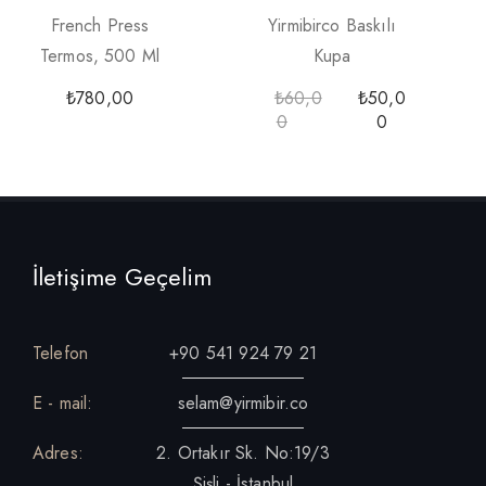
French Press
Yirmibirco Baskılı
Termos, 500 Ml
Kupa
₺
780,00
₺
60,0
₺
50,0
0
0
İletişime Geçelim
Telefon
+90 541 924 79 21
E - mail:
selam@yirmibir.co
Adres:
2. Ortakır Sk. No:19/3
Şişli - İstanbul