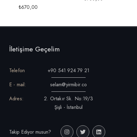
₺
670,00
İletişime Geçelim
Telefon
+90 541 924 79 21
E - mail:
selam@yirmibir.co
Adres:
2. Ortakır Sk. No:19/3
Şişli - İstanbul
Takip Ediyor musun?