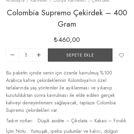
Anasayfa
Kahveler
Dünya Kahveleri
Çekirdek
Colombia Supremo Çekirdek – 400
Gram
₺
460,00
SEPETE EKLE
Bu paketin içinde senin için özenle kavrulmuş %100
Arabica kahve çekirdeklerinin Kolombiya’nın özel
tarlalarında yaş yöntemler ile ayıklanması ve yıkanıp
kurutulduktan sonra kavrulması ile elde edilen gerçek
kahveyi deneyimlemeni sağlayacak, taptaze Colombia
Supremo çekirdekleri var.
Tadım notları : Düşük asidite – Çikolata – Kakao – Fındık
İçim Notu : Yumuşak, ipeksi yudumlar ve kalıcı, dolgun