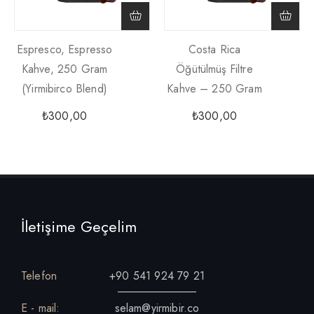
Espresco, Espresso
Costa Rica
Kahve, 250 Gram
Öğütülmüş Filtre
(yirmibirco Blend)
Kahve – 250 Gram
₺
300,00
₺
300,00
İletişime Geçelim
Telefon
+90 541 924 79 21
E - mail:
selam@yirmibir.co