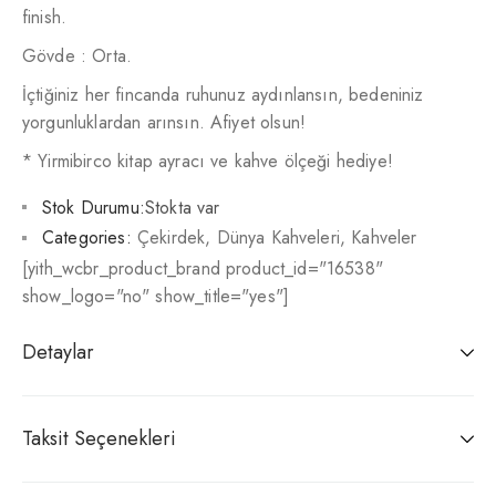
finish.
Gövde : Orta.
İçtiğiniz her fincanda ruhunuz aydınlansın, bedeniniz
yorgunluklardan arınsın. Afiyet olsun!
* Yirmibirco kitap ayracı ve kahve ölçeği hediye!
Stok Durumu:
Stokta var
Categories:
Çekirdek
,
Dünya Kahveleri
,
Kahveler
[yith_wcbr_product_brand product_id="16538"
show_logo="no" show_title="yes"]
Detaylar
Taksit Seçenekleri