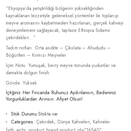
“Etiyopya’da yetiştirildiği bölgenin yüksekliğinden
kaynaklanan lezzetiyle geleneksel yöntemler ile toplanıp
meyve aromasını kaybetmeden hazırlanan, gerçek kahveyi
deneyimlemeni sağlayacak, taptaze Ethiopia Sidamo
çekirdekleri…”
Tadım notları: Orta asidite – Çikolata – Ahududu –
Böğürtlen – Kırmızı Meyveler
İçim Notu: Yumuşak, berry meyve tonunda yudumlar ve
damakta dolgun finish.
Gövde: Yüksek.
İçtiğiniz Her Fincanda Ruhunuz Aydınlansın, Bedeniniz
Yorgunluklardan Arınsın. Afiyet Olsun!
Stok Durumu:
Stokta var
Categories:
Çekirdek
,
Dünya Kahveleri
,
Kahveler
[yith_wcbr_product_brand product_id="16540"