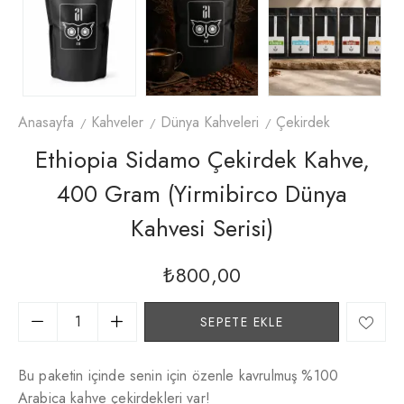
Anasayfa
Kahveler
Dünya Kahveleri
Çekirdek
Ethiopia Sidamo Çekirdek Kahve,
400 Gram (Yirmibirco Dünya
Kahvesi Serisi)
₺
800,00
SEPETE EKLE
Bu paketin içinde senin için özenle kavrulmuş %100
Arabica kahve çekirdekleri var!