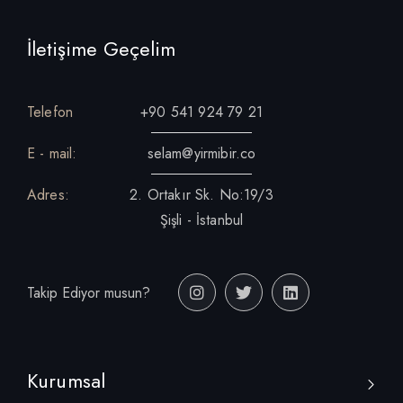
İletişime Geçelim
Telefon
+90 541 924 79 21
E - mail:
selam@yirmibir.co
Adres:
2. Ortakır Sk. No:19/3
Şişli - İstanbul
Takip Ediyor musun?
Kurumsal