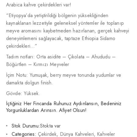
Arabica kahve çekirdekleri var!
“Etiyopya’da yetiştirildiği bölgenin yüksekliğinden
kaynaklanan lezzetiyle geleneksel yöntemler ile toplanıp
meyve aromasını kaybetmeden hazırlanan, gerçek kahveyi
deneyimlemeni sağlayacak, taptaze Ethiopia Sidamo
çekirdekleri…”
Tadım notları: Orta asidite – Çikolata – Ahududu –
Böğürtlen – Kırmızı Meyveler
İçim Notu: Yumuşak, berry meyve tonunda yudumlar ve
damakta dolgun finish.
Gövde: Yüksek.
İçtiğiniz Her Fincanda Ruhunuz Aydınlansın, Bedeniniz
Yorgunluklardan Arınsın. Afiyet Olsun!
Stok Durumu:
Stokta var
Categories:
Çekirdek
,
Dünya Kahveleri
,
Kahveler