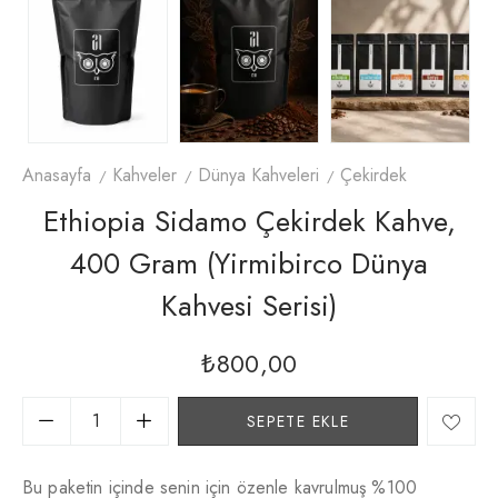
Anasayfa
Kahveler
Dünya Kahveleri
Çekirdek
Ethiopia Sidamo Çekirdek Kahve,
400 Gram (Yirmibirco Dünya
Kahvesi Serisi)
₺
800,00
SEPETE EKLE
Bu paketin içinde senin için özenle kavrulmuş %100