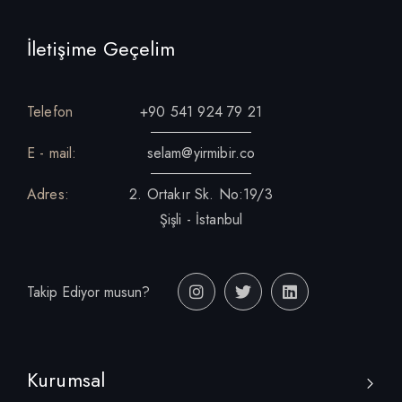
İletişime Geçelim
Telefon
+90 541 924 79 21
E - mail:
selam@yirmibir.co
Adres:
2. Ortakır Sk. No:19/3
Şişli - İstanbul
Takip Ediyor musun?
Kurumsal