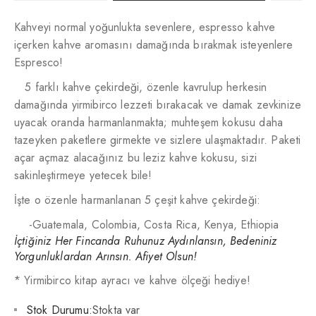
Kahveyi normal yoğunlukta sevenlere, espresso kahve
içerken kahve aromasını damağında bırakmak isteyenlere
Espresco!
5 farklı kahve çekirdeği, özenle kavrulup herkesin
damağında yirmibirco lezzeti bırakacak ve damak zevkinize
uyacak oranda harmanlanmakta; muhteşem kokusu daha
tazeyken paketlere girmekte ve sizlere ulaşmaktadır. Paketi
açar açmaz alacağınız bu leziz kahve kokusu, sizi
sakinleştirmeye yetecek bile!
İşte o özenle harmanlanan 5 çeşit kahve çekirdeği:
-Guatemala, Colombia, Costa Rica, Kenya, Ethiopia
İçtiğiniz Her Fincanda Ruhunuz Aydınlansın, Bedeniniz
Yorgunluklardan Arınsın. Afiyet Olsun!
* Yirmibirco kitap ayracı ve kahve ölçeği hediye!
Stok Durumu:
Stokta var