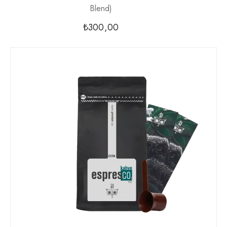
Blend)
₺
300,00