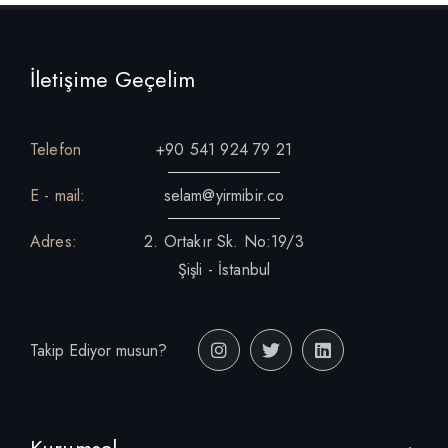
İletişime Geçelim
Telefon
+90 541 924 79 21
E - mail:
selam@yirmibir.co
Adres:
2. Ortakır Sk. No:19/3
Şişli - İstanbul
Takip Ediyor musun?