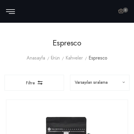
0
Espresco
Anasayfa
Ürün
Kahveler
Espresco
Filtre