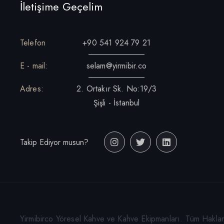
İletişime Geçelim
Telefon
+90 541 924 79 21
E - mail:
selam@yirmibir.co
Adres:
2. Ortakır Sk. No:19/3
Şişli - İstanbul
Takip Ediyor musun?
Yirmibirco Yöresel Kahve ve Kahve Ekipmanları. Tüm Hakları