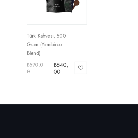
Türk Kahvesi, 500
Gram (yirmibirco
Blend)
₺
540,
₺
590,0
00
0