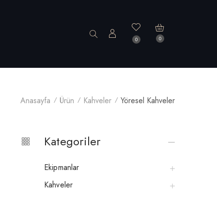
0
0
Anasayfa
Ürün
Kahveler
Yöresel Kahveler
Kategoriler
Ekipmanlar
Kahveler