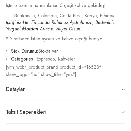
İşte o özenle harmanlanan 5 çeşit kahve çekirdeği:
-Guatemala, Colombia, Costa Rica, Kenya, Ethiopia
İçtiğiniz Her Fincanda Ruhunuz Aydınlansın, Bedeniniz
Yorgunluklardan Arınsın. Afiyet Olsun!
* Yirmibirco kitap ayracı ve kahve ölçeği hediye!
Stok Durumu:
Stokta var
Categories:
Espresco
,
Kahveler
[yith_wcbr_product_brand product_id="16528"
show_logo="no" show_title="yes"]
Detaylar
Taksit Seçenekleri