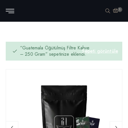
1
“Guatemala Öğütülmüş Filtre Kahve
Sepeti görüntüle
– 250 Gram” sepetinize eklendi.