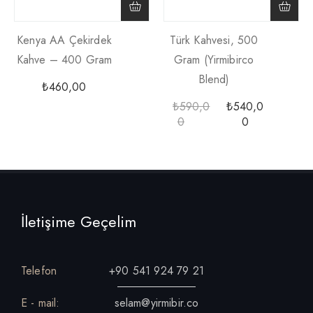
Kenya AA Çekirdek
Türk Kahvesi, 500
Kahve – 400 Gram
Gram (yirmibirco
Blend)
₺
460,00
₺
590,0
₺
540,0
0
0
İletişime Geçelim
Telefon
+90 541 924 79 21
E - mail:
selam@yirmibir.co