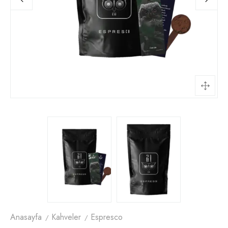
Anasayfa
Kahveler
Espresco