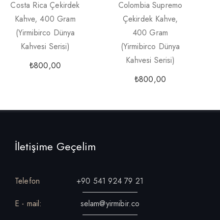
Costa Rica Çekirdek
Colombia Supremo
Kahve, 400 Gram
Çekirdek Kahve,
(Yirmibirco Dünya
400 Gram
Kahvesi Serisi)
(Yirmibirco Dünya
Kahvesi Serisi)
₺
800,00
₺
800,00
İletişime Geçelim
Telefon
+90 541 924 79 21
E - mail:
selam@yirmibir.co