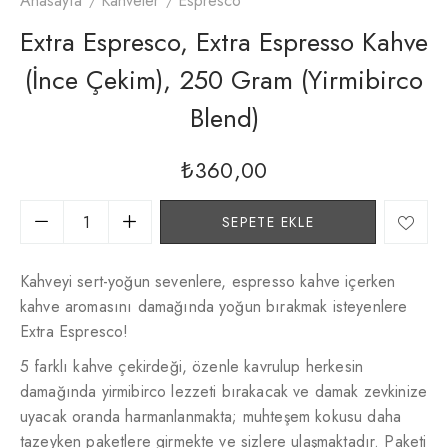
Anasayfa
Kahveler
Espresco
Extra Espresco, Extra Espresso Kahve
(İnce Çekim), 250 Gram (Yirmibirco
Blend)
₺
360,00
SEPETE EKLE
Kahveyi sert-yoğun sevenlere, espresso kahve içerken
kahve aromasını damağında yoğun bırakmak isteyenlere
Extra Espresco!
5 farklı kahve çekirdeği, özenle kavrulup herkesin
damağında yirmibirco lezzeti bırakacak ve damak zevkinize
uyacak oranda harmanlanmakta; muhteşem kokusu daha
tazeyken paketlere girmekte ve sizlere ulaşmaktadır. Paketi