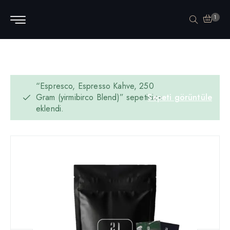
1
“Espresco, Espresso Kahve, 250
Gram (yirmibirco Blend)” sepetinize
Sepeti görüntüle
eklendi.