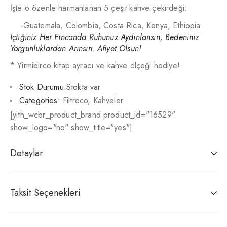
İşte o özenle harmanlanan 5 çeşit kahve çekirdeği:
-Guatemala, Colombia, Costa Rica, Kenya, Ethiopia
İçtiğiniz Her Fincanda Ruhunuz Aydınlansın, Bedeniniz
Yorgunluklardan Arınsın. Afiyet Olsun!
* Yirmibirco kitap ayracı ve kahve ölçeği hediye!
Stok Durumu:
Stokta var
Categories:
Filtreco
,
Kahveler
[yith_wcbr_product_brand product_id="16529"
show_logo="no" show_title="yes"]
Detaylar
Taksit Seçenekleri