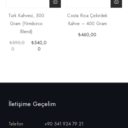
Türk Kahvesi, 500
Costa Rica Çekirdek
Gram (yirmibirco
Kahve – 400 Gram
Blend)
₺
460,00
₺
590,0
₺
540,0
0
0
İletişime Geçelim
Telefon
+90 541 924 79 21