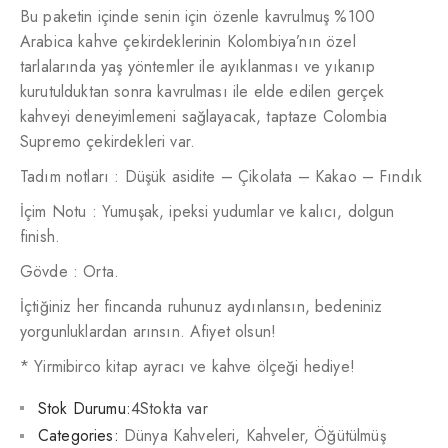
Bu paketin içinde senin için özenle kavrulmuş %100
Arabica kahve çekirdeklerinin Kolombiya’nın özel
tarlalarında yaş yöntemler ile ayıklanması ve yıkanıp
kurutulduktan sonra kavrulması ile elde edilen gerçek
kahveyi deneyimlemeni sağlayacak, taptaze Colombia
Supremo çekirdekleri var.
Tadım notları : Düşük asidite – Çikolata – Kakao – Fındık
İçim Notu : Yumuşak, ipeksi yudumlar ve kalıcı, dolgun
finish.
Gövde : Orta.
İçtiğiniz her fincanda ruhunuz aydınlansın, bedeniniz
yorgunluklardan arınsın. Afiyet olsun!
* Yirmibirco kitap ayracı ve kahve ölçeği hediye!
Stok Durumu:
4Stokta var
Categories:
Dünya Kahveleri
,
Kahveler
,
Öğütülmüş