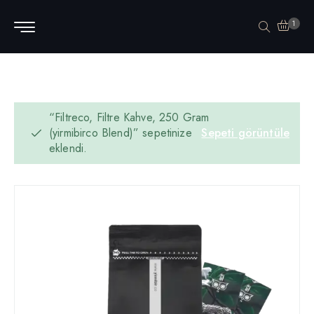
1
“Filtreco, Filtre Kahve, 250 Gram
(yirmibirco Blend)” sepetinize
Sepeti görüntüle
eklendi.