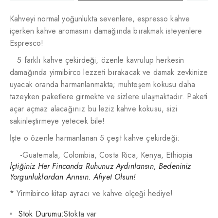
Kahveyi normal yoğunlukta sevenlere, espresso kahve
içerken kahve aromasını damağında bırakmak isteyenlere
Espresco!
5 farklı kahve çekirdeği, özenle kavrulup herkesin
damağında yirmibirco lezzeti bırakacak ve damak zevkinize
uyacak oranda harmanlanmakta; muhteşem kokusu daha
tazeyken paketlere girmekte ve sizlere ulaşmaktadır. Paketi
açar açmaz alacağınız bu leziz kahve kokusu, sizi
sakinleştirmeye yetecek bile!
İşte o özenle harmanlanan 5 çeşit kahve çekirdeği:
-Guatemala, Colombia, Costa Rica, Kenya, Ethiopia
İçtiğiniz Her Fincanda Ruhunuz Aydınlansın, Bedeniniz
Yorgunluklardan Arınsın. Afiyet Olsun!
* Yirmibirco kitap ayracı ve kahve ölçeği hediye!
Stok Durumu:
Stokta var