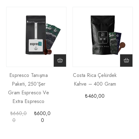
Espresco Tanışma
Costa Rica Çekirdek
Paketi, 250’şer
Kahve – 400 Gram
Gram Espresco Ve
₺
460,00
Extra Espresco
₺
660,0
₺
600,0
0
0