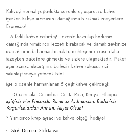
Kahveyi normal yoğunlukta sevenlere, espresso kahve
içerken kahve aromasını damağında bırakmak isteyenlere
Espresco!
5 farklı kahve çekirdeği, özenle kavrulup herkesin
damağında yirmibirco lezzeti bırakacak ve damak zevkinize
uyacak oranda harmanlanmakta; muhteşem kokusu daha
tazeyken paketlere girmekte ve sizlere ulaşmaktadır. Paketi
açar açmaz alacağınız bu leziz kahve kokusu, sizi
sakinleştirmeye yetecek bile!
İşte o özenle harmanlanan 5 çeşit kahve çekirdeği:
-Guatemala, Colombia, Costa Rica, Kenya, Ethiopia
İçtiğiniz Her Fincanda Ruhunuz Aydınlansın, Bedeniniz
Yorgunluklardan Arınsın. Afiyet Olsun!
* Yirmibirco kitap ayracı ve kahve ölçeği hediye!
Stok Durumu:
Stokta var