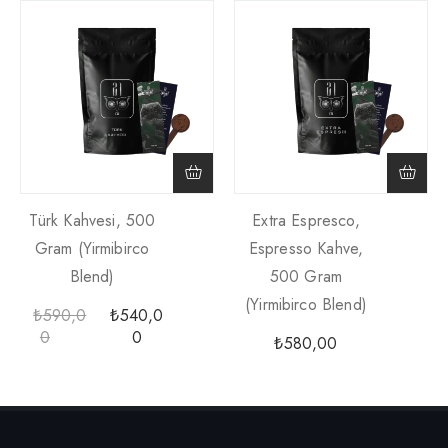
Türk Kahvesi, 500
Extra Espresco,
Gram (yirmibirco
Espresso Kahve,
Blend)
500 Gram
(yirmibirco Blend)
₺
590,0
₺
540,0
0
0
₺
580,00