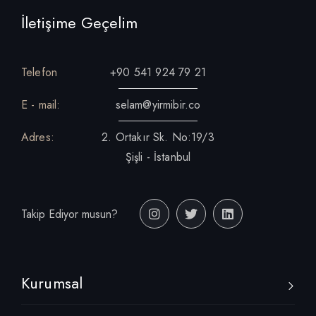
İletişime Geçelim
Telefon
+90 541 924 79 21
E - mail:
selam@yirmibir.co
Adres:
2. Ortakır Sk. No:19/3
Şişli - İstanbul
Takip Ediyor musun?
Kurumsal