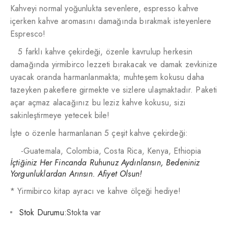
Kahveyi normal yoğunlukta sevenlere, espresso kahve
içerken kahve aromasını damağında bırakmak isteyenlere
Espresco!
5 farklı kahve çekirdeği, özenle kavrulup herkesin
damağında yirmibirco lezzeti bırakacak ve damak zevkinize
uyacak oranda harmanlanmakta; muhteşem kokusu daha
tazeyken paketlere girmekte ve sizlere ulaşmaktadır. Paketi
açar açmaz alacağınız bu leziz kahve kokusu, sizi
sakinleştirmeye yetecek bile!
İşte o özenle harmanlanan 5 çeşit kahve çekirdeği:
-Guatemala, Colombia, Costa Rica, Kenya, Ethiopia
İçtiğiniz Her Fincanda Ruhunuz Aydınlansın, Bedeniniz
Yorgunluklardan Arınsın. Afiyet Olsun!
* Yirmibirco kitap ayracı ve kahve ölçeği hediye!
Stok Durumu:
Stokta var