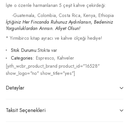
İşte o özenle harmanlanan 5 çeşit kahve çekirdeği:
-Guatemala, Colombia, Costa Rica, Kenya, Ethiopia
İçtiğiniz Her Fincanda Ruhunuz Aydınlansın, Bedeniniz
Yorgunluklardan Arınsın. Afiyet Olsun!
* Yirmibirco kitap ayracı ve kahve ölçeği hediye!
Stok Durumu:
Stokta var
Categories:
Espresco
,
Kahveler
[yith_wcbr_product_brand product_id="16528"
show_logo="no" show_title="yes"]
Detaylar
Taksit Seçenekleri