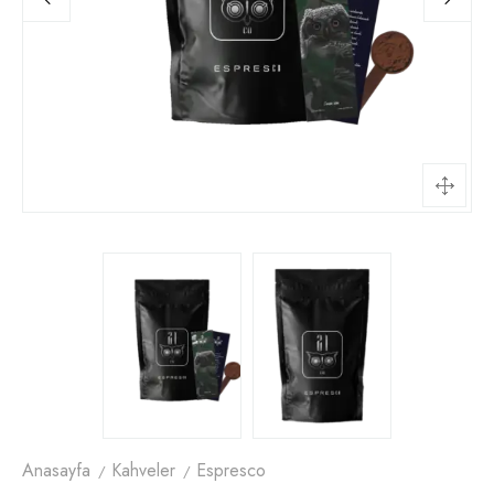
Anasayfa
Kahveler
Espresco