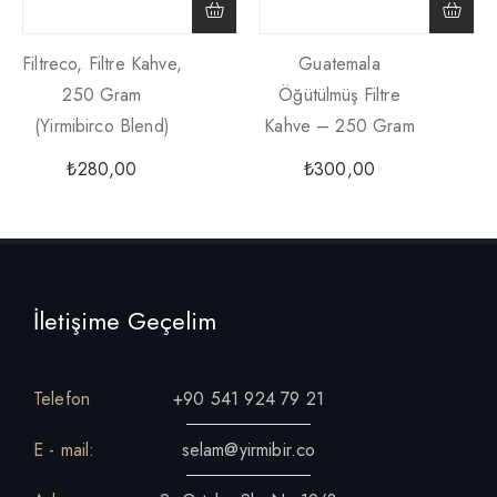
Filtreco, Filtre Kahve,
Guatemala
250 Gram
Öğütülmüş Filtre
(yirmibirco Blend)
Kahve – 250 Gram
₺
280,00
₺
300,00
İletişime Geçelim
Telefon
+90 541 924 79 21
E - mail:
selam@yirmibir.co