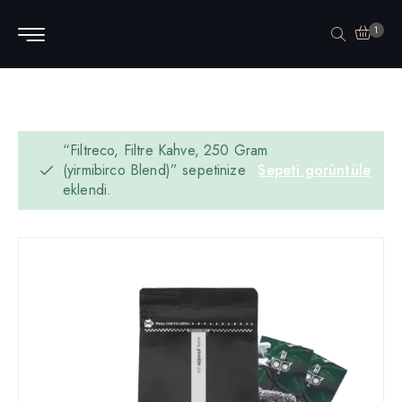
1
“Filtreco, Filtre Kahve, 250 Gram
(yirmibirco Blend)” sepetinize
Sepeti görüntüle
eklendi.