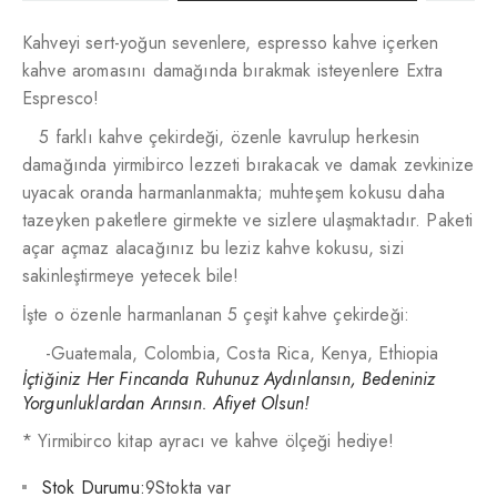
Kahveyi sert-yoğun sevenlere, espresso kahve içerken
kahve aromasını damağında bırakmak isteyenlere Extra
Espresco!
5 farklı kahve çekirdeği, özenle kavrulup herkesin
damağında yirmibirco lezzeti bırakacak ve damak zevkinize
uyacak oranda harmanlanmakta; muhteşem kokusu daha
tazeyken paketlere girmekte ve sizlere ulaşmaktadır. Paketi
açar açmaz alacağınız bu leziz kahve kokusu, sizi
sakinleştirmeye yetecek bile!
İşte o özenle harmanlanan 5 çeşit kahve çekirdeği:
-Guatemala, Colombia, Costa Rica, Kenya, Ethiopia
İçtiğiniz Her Fincanda Ruhunuz Aydınlansın, Bedeniniz
Yorgunluklardan Arınsın. Afiyet Olsun!
* Yirmibirco kitap ayracı ve kahve ölçeği hediye!
Stok Durumu:
9Stokta var