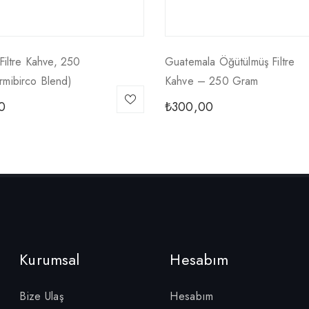
 Filtre Kahve, 250
Guatemala Öğütülmüş Filtre
rmibirco Blend)
Kahve – 250 Gram
0
₺
300,00
Kurumsal
Hesabım
Bize Ulaş
Hesabım