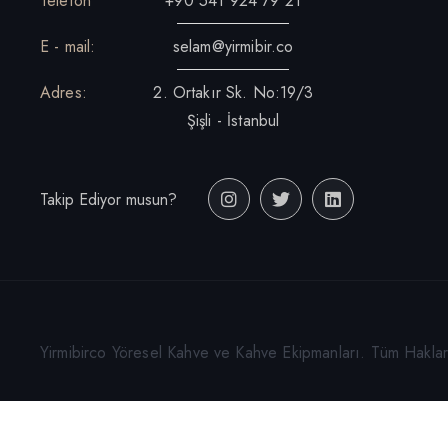
Telefon
+90 541 924 79 21
E - mail:
selam@yirmibir.co
Adres:
2. Ortakır Sk. No:19/3
Şişli - İstanbul
Takip Ediyor musun?
Yirmibirco Yöresel Kahve ve Kahve Ekipmanları. Tüm Hakları