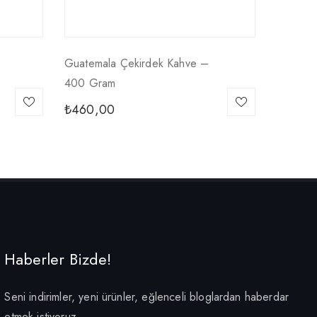
Guatemala Çekirdek Kahve –
400 Gram
₺
460,00
Haberler Bizde!
Seni indirimler, yeni ürünler, eğlenceli bloglardan haberdar
etmek istiyoruz.