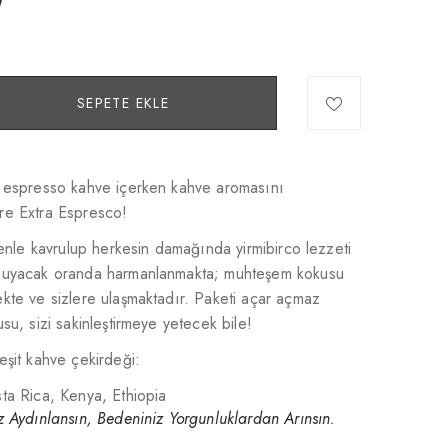
SEPETE EKLE
, espresso kahve içerken kahve aromasını
re Extra Espresco!
enle kavrulup herkesin damağında yirmibirco lezzeti
e uyacak oranda harmanlanmakta; muhteşem kokusu
kte ve sizlere ulaşmaktadır. Paketi açar açmaz
su, sizi sakinleştirmeye yetecek bile!
eşit kahve çekirdeği:
a Rica, Kenya, Ethiopia
z Aydınlansın, Bedeniniz Yorgunluklardan Arınsın.