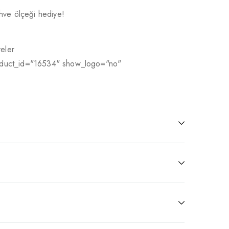
ahve ölçeği hediye!
eler
oduct_id="16534" show_logo="no"