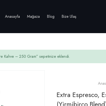
Anasayfa
Mağaza
Blog
Bize Ulaş
tre Kahve – 250 Gram” sepetinize eklendi.
Anas
Extra Espresco, 
(yirmibirco Blend