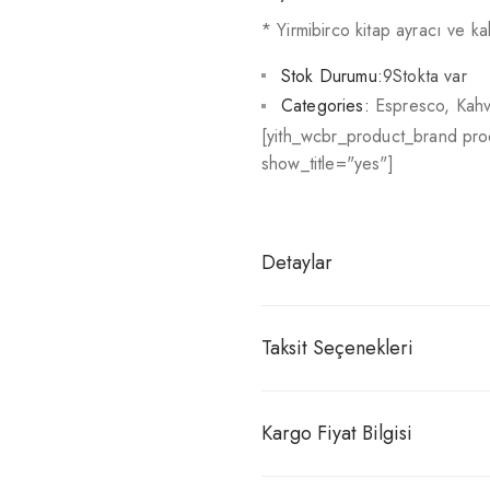
* Yirmibirco kitap ayracı ve k
Stok Durumu:
9Stokta var
Categories:
Espresco
,
Kahv
[yith_wcbr_product_brand pr
show_title="yes"]
Detaylar
Taksit Seçenekleri
Kargo Fiyat Bilgisi