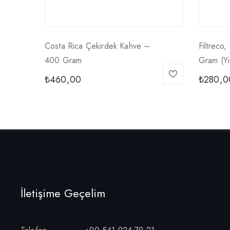
Costa Rica Çekirdek Kahve –
Filtreco,
400 Gram
Gram (yi
₺
460,00
₺
280,0
İletişime Geçelim