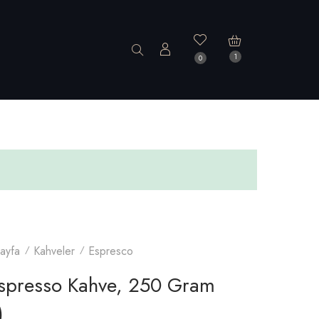
1
0
ayfa
Kahveler
Espresco
Espresso Kahve, 250 Gram
)