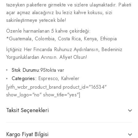
tazeyken paketlere girmekte ve sizlere ulaşmaktadır. Paketi
açar açmaz alacağınız bu leziz kahve kokusu, sizi
sakinleştirmeye yetecek bile!
Özenle harmanlanan 5 kahve çekirdeği:
*Guatemala, Colombia, Costa Rica, Kenya, Ethiopia
İçtiğiniz Her Fincanda Ruhunuz Aydınlansın, Bedeniniz
Yorgunluklardan Arınsın. Afiyet Olsun!
Stok Durumu:
9Stokta var
Categories:
Espresco
,
Kahveler
[yith_wcbr_product_brand product_id="16534"
show_logo="no" show_title="yes"]
Taksit Seçenekleri
Kargo Fiyat Bilgisi