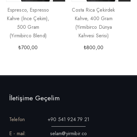
Espresco, Espresso
Costa Rica Çekirdek
Kahve (İnce Çekim),
Kahve, 400 Gram
500 Gram
(Yirmibirco Dünya
(Yirmibirco Blend)
Kahvesi Serisi)
₺
700,00
₺
800,00
İletişime Geçelim
Telefon
+90 541 924 79 21
E - mail:
selam@yirmibir.co