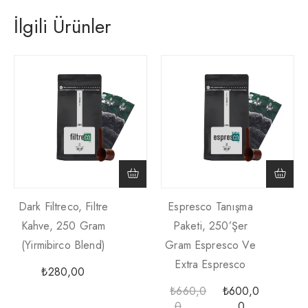
İlgili Ürünler
Dark Filtreco, Filtre
Espresco Tanışma
Kahve, 250 Gram
Paketi, 250’şer
(yirmibirco Blend)
Gram Espresco Ve
Extra Espresco
₺
280,00
₺
660,0
₺
600,0
0
0