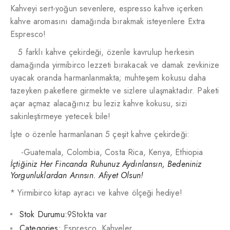
Kahveyi sert-yoğun sevenlere, espresso kahve içerken
kahve aromasını damağında bırakmak isteyenlere Extra
Espresco!
5 farklı kahve çekirdeği, özenle kavrulup herkesin
damağında yirmibirco lezzeti bırakacak ve damak zevkinize
uyacak oranda harmanlanmakta; muhteşem kokusu daha
tazeyken paketlere girmekte ve sizlere ulaşmaktadır. Paketi
açar açmaz alacağınız bu leziz kahve kokusu, sizi
sakinleştirmeye yetecek bile!
İşte o özenle harmanlanan 5 çeşit kahve çekirdeği:
-Guatemala, Colombia, Costa Rica, Kenya, Ethiopia
İçtiğiniz Her Fincanda Ruhunuz Aydınlansın, Bedeniniz
Yorgunluklardan Arınsın. Afiyet Olsun!
* Yirmibirco kitap ayracı ve kahve ölçeği hediye!
Stok Durumu:
9Stokta var
Categories:
Espresco
,
Kahveler