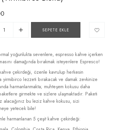
00
SEPETE EKLE
ormal yoğunlukta sevenlere, espresso kahve içerken
masını damağında bırakmak isteyenlere Espresco!
 kahve çekirdeği, özenle kavrulup herkesin
 yirmibirco lezzeti bırakacak ve damak zevkinize
anda harmanlanmakta; muhteşem kokusu daha
aketlere girmekte ve sizlere ulaşmaktadır. Paketi
 alacağınız bu leziz kahve kokusu, sizi
rmeye yetecek bile!
nle harmanlanan 5 çeşit kahve çekirdeği:
mala, Colombia, Costa Rica, Kenya, Ethiopia