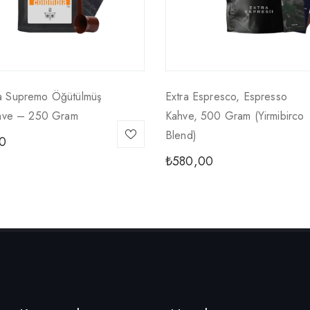
a Supremo Öğütülmüş
Extra Espresco, Espresso
ahve – 250 Gram
Kahve, 500 Gram (yirmibirco
Blend)
0
₺
580,00