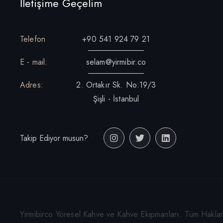
İletişime Geçelim
Telefon
+90 541 924 79 21
E - mail:
selam@yirmibir.co
Adres:
2. Ortakır Sk. No:19/3
Şişli - İstanbul
Takip Ediyor musun?
Yirmibirco Yöresel Kahve ve Kahve Ekipmanları. Tüm Hakları