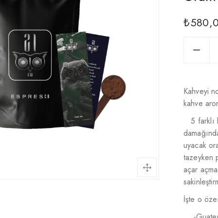
₺
580,
Kahveyi n
kahve aro
5 farklı
damağında
uyacak or
tazeyken p
açar açmaz
sakinleşti
İşte o öze
-Guate