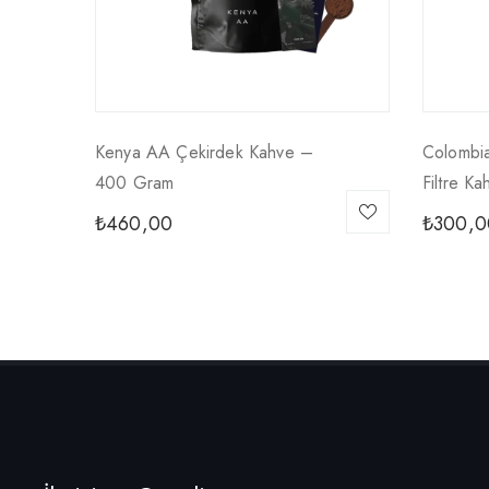
Kenya AA Çekirdek Kahve –
Colombi
400 Gram
Filtre K
₺
460,00
₺
300,0