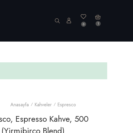
1
0
Anasayfa
Kahveler
Espresco
sco, Espresso Kahve, 500
(yirmibirco Blend)