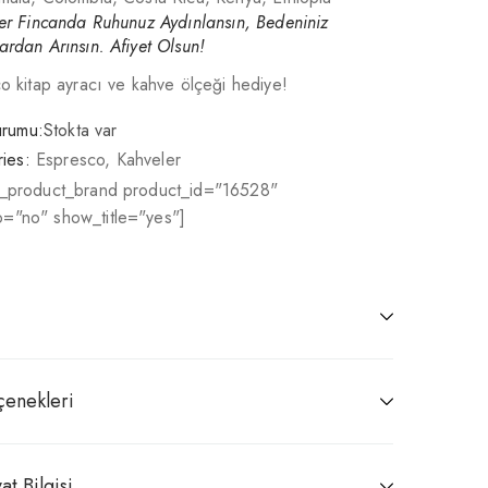
Her Fincanda Ruhunuz Aydınlansın, Bedeniniz
ardan Arınsın. Afiyet Olsun!
co kitap ayracı ve kahve ölçeği hediye!
urumu:
Stokta var
ies:
Espresco
,
Kahveler
r_product_brand product_id="16528"
="no" show_title="yes"]
çenekleri
at Bilgisi