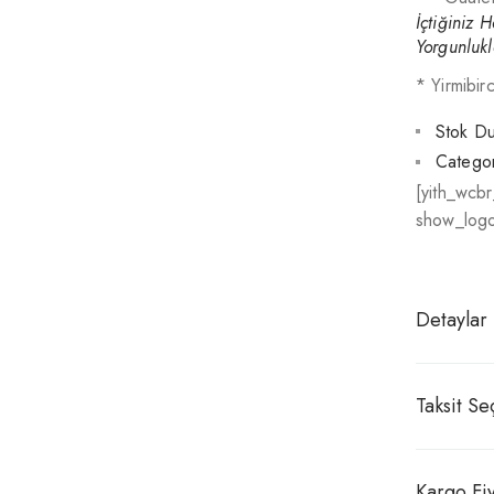
İçtiğiniz 
Yorgunlukl
* Yirmibir
Stok D
Categor
[yith_wcb
show_logo
Detaylar
Taksit Se
Kargo Fiy