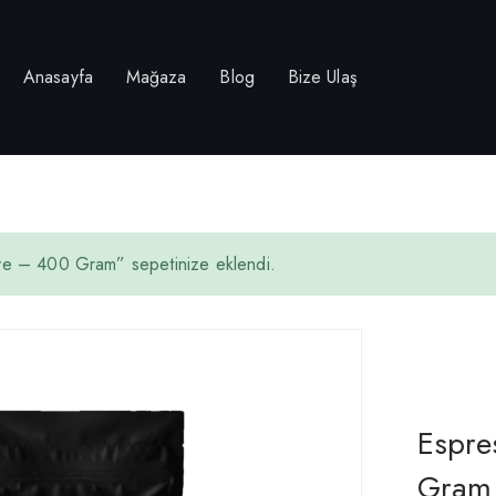
Anasayfa
Mağaza
Blog
Bize Ulaş
ve – 400 Gram” sepetinize eklendi.
Espre
Gram 