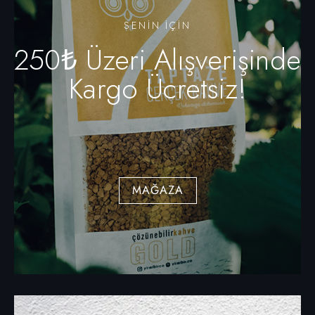
SENIN IÇIN
250₺ Üzeri Alışverişinde
Kargo Ücretsiz!
MAĞAZA