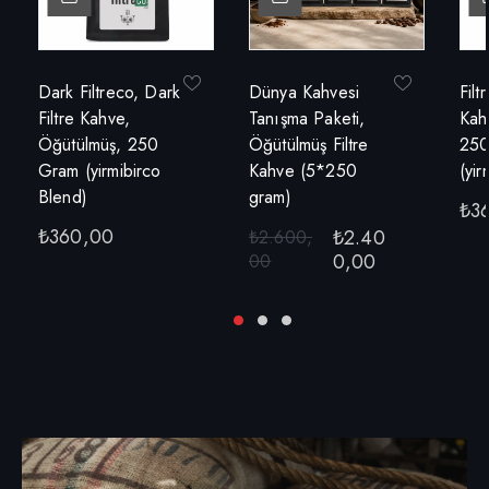
Dark Filtreco, Dark
Dünya Kahvesi
Filt
Filtre Kahve,
Tanışma Paketi,
Kah
Öğütülmüş, 250
Öğütülmüş Filtre
250
Gram (yirmibirco
Kahve (5*250
(yir
Blend)
gram)
₺
3
₺
360,00
₺
2.40
₺
2.600,
0,00
00