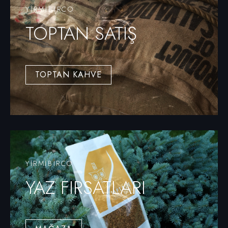
YIRMIBIRCO
TOPTAN SATIŞ
TOPTAN KAHVE
YİRMİBİRCO
YAZ FIRSATLARI