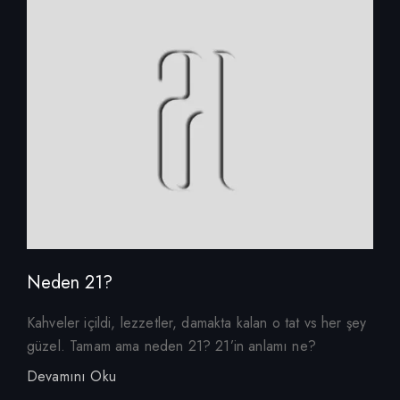
Neden 21?
Kahveler içildi, lezzetler, damakta kalan o tat vs her şey
güzel. Tamam ama neden 21? 21’in anlamı ne?
Devamını Oku