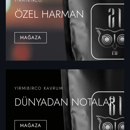
YIRMIBIRCO
ÖZEL HARMAN
MAĞAZA
YİRMİBİRCO KAVRUM
DÜNYADAN NOTALAR
MAĞAZA