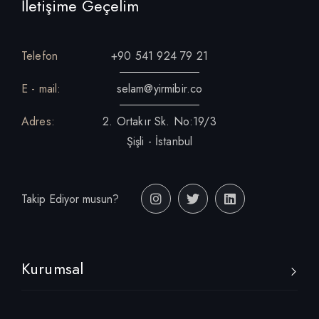
İletişime Geçelim
Telefon
+90 541 924 79 21
E - mail:
selam@yirmibir.co
Adres:
2. Ortakır Sk. No:19/3
Şişli - İstanbul
Takip Ediyor musun?
Kurumsal