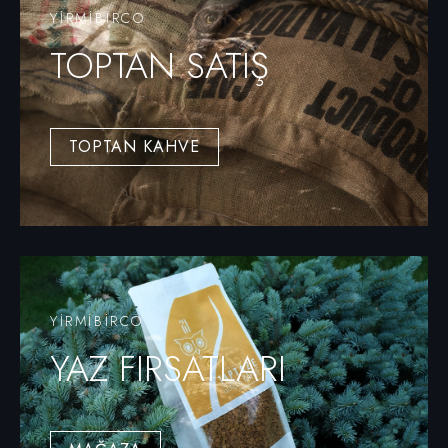
YIRMIBIRCO
TOPTAN SATIŞ
TOPTAN KAHVE
YİRMİBİRCO
YAZ FIRSATLARI