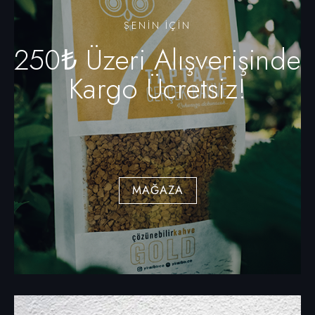
SENIN IÇIN
250₺ Üzeri Alışverişinde
Kargo Ücretsiz!
MAĞAZA