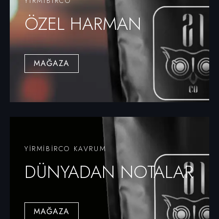
YIRMIBIRCO
ÖZEL HARMAN
MAĞAZA
YİRMİBİRCO KAVRUM
DÜNYADAN NOTALAR
MAĞAZA