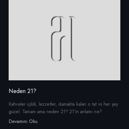
Neden 21?
Kahveler içildi, lezzetler, damakta kalan o tat vs her şey
güzel. Tamam ama neden 21? 21’in anlamı ne?
Devamını Oku