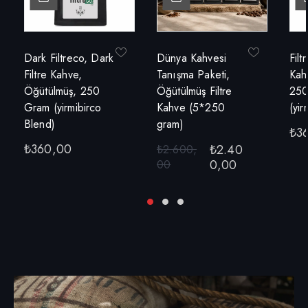
Dark Filtreco, Dark
Dünya Kahvesi
Filt
Filtre Kahve,
Tanışma Paketi,
Kah
Öğütülmüş, 250
Öğütülmüş Filtre
250
Gram (yirmibirco
Kahve (5*250
(yir
Blend)
gram)
₺
3
₺
360,00
₺
2.40
₺
2.600,
0,00
00