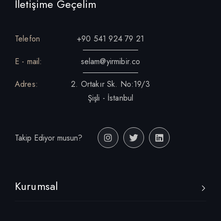
İletişime Geçelim
Telefon
+90 541 924 79 21
E - mail:
selam@yirmibir.co
Adres:
2. Ortakır Sk. No:19/3
Şişli - İstanbul
Takip Ediyor musun?
Kurumsal