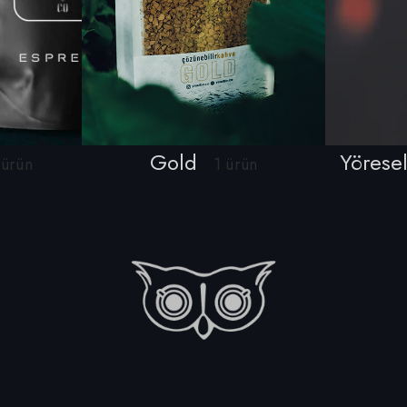
Gold
Yörese
 ürün
1 ürün