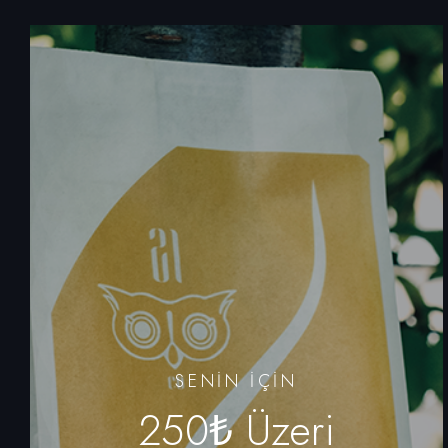
SENIN IÇIN
250₺ Üzeri