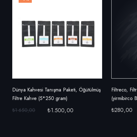
Dünya Kahvesi Tanışma Paketi, Öğütülmüş
Filtreco, Fi
Filtre Kahve (5*250 gram)
(yirmibirco 
₺
280,00
₺
1.500,00
₺
1.650,00