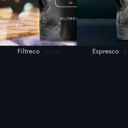
Filtreco
Espresco
5 ürün
6