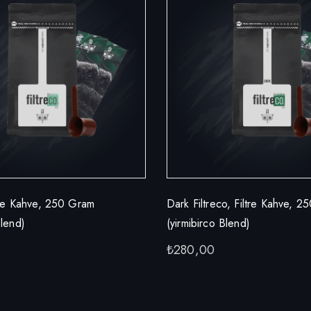
ltre Kahve, 250 Gram
Dark Filtreco, Filtre Kahve, 
Blend)
(yirmibirco Blend)
₺
280,00