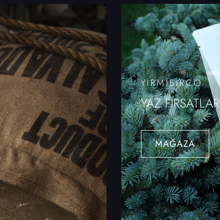
YİRMİBİRCO
YAZ FIRSATLAR
MAĞAZA