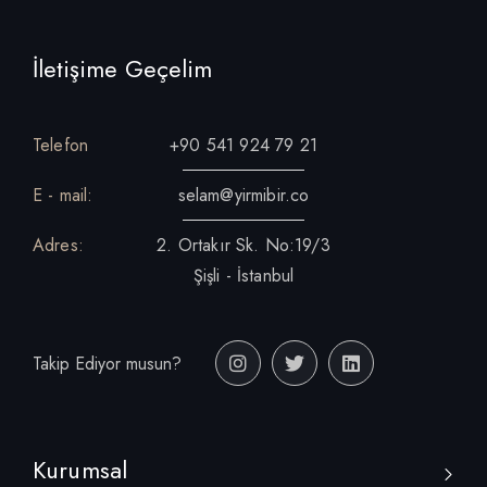
İletişime Geçelim
Telefon
+90 541 924 79 21
E - mail:
selam@yirmibir.co
Adres:
2. Ortakır Sk. No:19/3
Şişli - İstanbul
Takip Ediyor musun?
Kurumsal