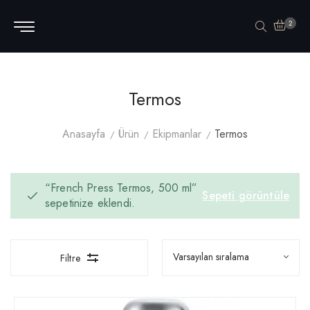
2
Termos
Anasayfa
Ürün
Ekipmanlar
Termos
“French Press Termos, 500 ml”
Sepeti görüntüle
sepetinize eklendi.
Filtre