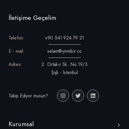
İletişime Geçelim
Telefon
+90 541 924 79 21
E - mail:
selam@yirmibir.co
Adres:
2. Ortakır Sk. No:19/3
Şişli - İstanbul
Takip Ediyor musun?
Kurumsal