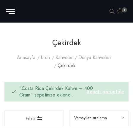
1
Çekirdek
Anasayfa
Ürün
Kahveler
Dünya Kahveleri
Çekirdek
“Costa Rica Çekirdek Kahve – 400
Sepeti görüntüle
Gram” sepetinize eklendi.
Filtre